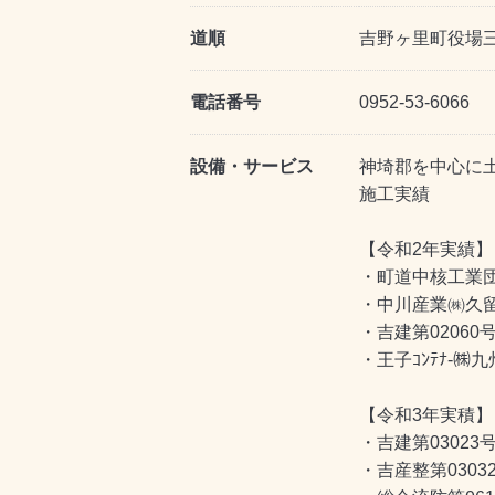
道順
吉野ヶ里町役場
電話番号
0952-53-6066
設備・サービス
神埼郡を中心に
施工実績
【令和2年実績】
・町道中核工業
・中川産業㈱久
・吉建第0206
・王子ｺﾝﾃﾅ-
【令和3年実積】
・吉建第0302
・吉産整第030