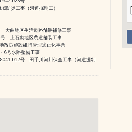
342-023号
域防災工事（河道掘削工）
3号 大曲地区生活道路舗装補修工事
21号 上石動地区農道舗装工事
土地改良施設維持管理適正化事業
・6号水路整備工事
8041-012号 田手川河川保全工事（河道掘削