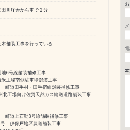
お
三田川庁舎から車で２分
メ
土木舗装工事を行っている
電
本
団地6号線舗装補修工事
留米工場南側駐車場舗装工事
0号 町道田手村・田手宿線舗装補修工事
㈱九州北工場向け佐賀天然ガス輸送道路舗装工事
3号 町道上石動3号線舗装補修工事
32号 伊保戸地区農道舗装工事