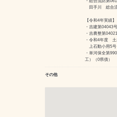
・総合流防第0610
田手川 総合流
【令和4年実績】
・吉建第0404
・吉農整第040
・令和4年度 
上石動小用5号
・単河保全第990
工）（0県債）
その他