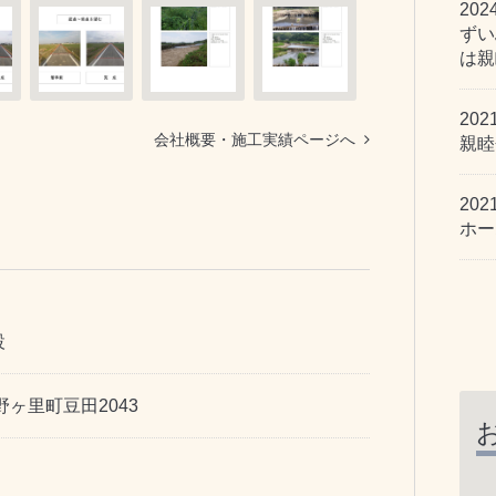
202
ずい
は親
202
会社概要・施工実績ページへ
親睦
202
ホー
設
野ヶ里町豆田2043