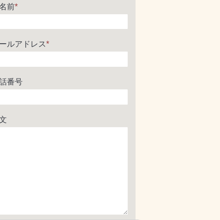
名前
*
ールアドレス
*
話番号
文