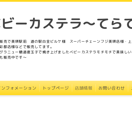
ベビーカステラ～てら
販売で美瑛駅前 道の駅白金ビルケ様 スーパーチェーンフジ美瑛店様・上
彩都店様などで販売してます。
グラニュー糖道産玉子で焼き上げましたベビーカステラモチモチで美味しい
も販売中です〜
インフォメーション
トップページ
店舗情報
お問い合わせ