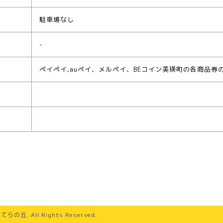
駐車場なし
-
ペイペイ,auペイ、メルペイ、BEコイン美瑛町の各商品券
らてらの丘
. All Rights Reserved.