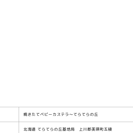
焼きたてベビーカステラ～てらてらの丘
北海道 てらてらの丘基地局 上川郡美瑛町五稜