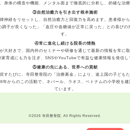
、身体の構造や機能、メンタル面まで徹底的に分析し、的確な治
③自然治癒力を引き出す根本施術
律神経をリセットし、自然治癒力と回復力を高めます。患者様か
の調子が良くなった」「血圧や血糖値が正常に戻った」との喜びの
す。
④常に進化し続ける院長の情熱
が大好きで、国内外のセミナーや研修を通じて最新の情報を常に
療家育成にも力を注ぎ、
SNS
や
YouTube
で有益な健康情報を発信し
⑤健康の先にある、世界への貢献
戻すたびに、寺田整骨院の「治療募金」により、途上国の子ども
08
年からのこの活動で、ネパール、ラオス、ベトナムの小学校を建
ています。
©2026
寺田整骨院
. All Rights Reserved.