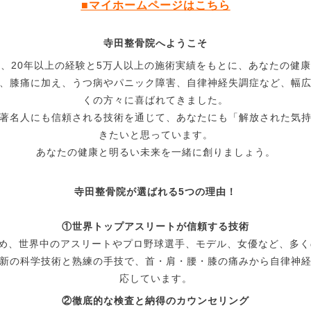
■マイホームページはこちら
寺田整骨院へようこそ
は、
20
年以上の経験と
5
万人以上の施術実績をもとに、あなたの健康
、膝痛に加え、うつ病やパニック障害、自律神経失調症など、幅
くの方々に喜ばれてきました。
著名人にも信頼される技術を通じて、あなたにも「解放された気
きたいと思っています。
あなたの健康と明るい未来を一緒に創りましょう。
寺田整骨院が選ばれる
5
つの理由！
①世界トップアスリートが信頼する技術
め、世界中のアスリートやプロ野球選手、モデル、女優など、多く
新の科学技術と熟練の手技で、首・肩・腰・膝の痛みから自律神
応しています。
②徹底的な検査と納得のカウンセリング