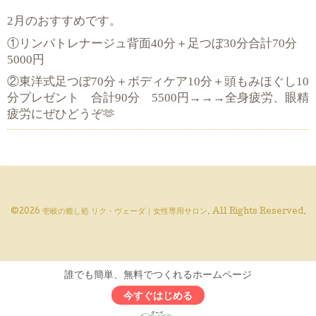
2
月のおすすめです。
40
30
70
①リンパトレナージュ背面
分＋足つぼ
分合計
分
5000
円
70
10
10
②東洋式足つぼ
分＋ボディケア
分＋頭もみほぐし
90
5500
→→→
分プレゼント 合計
分
円
全身疲労、眼精
疲労にぜひどうぞ
🫶
©2026
壱岐の癒し処 リク・ヴェーダ｜女性専用サロン
. All Rights Reserved.
誰でも簡単、無料でつくれるホームページ
今すぐはじめる