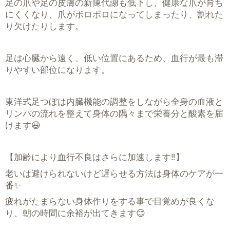
足の爪や足の皮膚の新陳代謝も低下し、健康な爪が育ち
にくくなり、爪がボロボロになってしまったり、割れた
り欠けたりします。
足は心臓から遠く、低い位置にあるため、血行が最も滞
りやすい部位になります。
東洋式足つぼは内臓機能の調整をしながら全身の血液と
リンパの流れを整えて身体の隅々まで栄養分と酸素を届
けます
😃
【加齢により血行不良はさらに加速します
‼️
】
老いは避けられないけど遅らせる方法は身体のケアが一
番
✨
疲れがたまらない身体作りをする事で目覚めが良くな
り、朝の時間に余裕が出てきます
😊