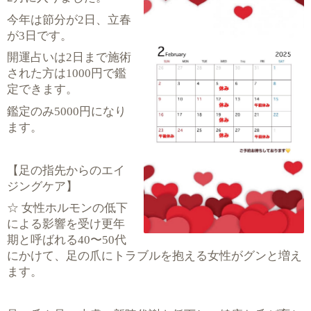
2
今年は節分が
日、立春
3
が
日です。
2
開運占いは
日まで施術
1000
された方は
円で鑑
定できます。
5000
鑑定のみ
円になり
ます。
【足の指先からのエイ
ジングケア】
☆
女性ホルモンの低下
による影響を受け更年
40
50
期と呼ばれる
〜
代
にかけて、足の爪にトラブルを抱える女性がグンと増え
ます。