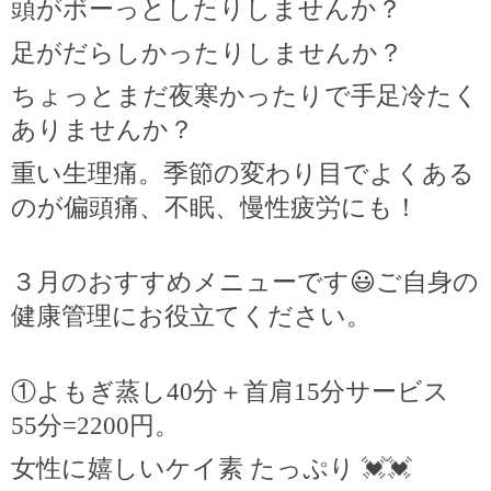
頭がボーっとしたりしませんか？
足がだらしかったりしませんか？
ちょっとまだ夜寒かったりで手足冷たく
ありませんか？
重い生理痛。季節の変わり目でよくある
のが偏頭痛、不眠、慢性疲労にも！
３月のおすすめメニューです
😃
ご自身の
健康管理にお役立てください。
①よもぎ蒸し
40
分＋首肩
15
分サービス
55
分
=2200
円。
女性に嬉しいケイ素
たっぷり
💓💓