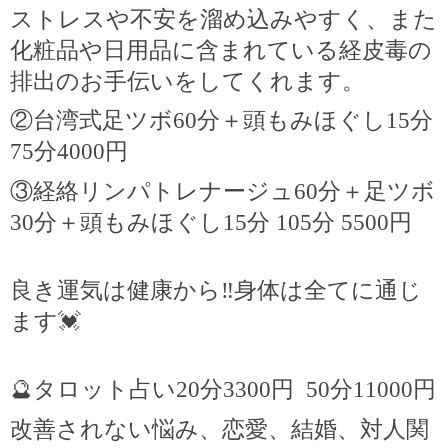
ストレスや不安を溜め込みやすく、また
化粧品や日用品に含まれている経皮毒の
排出のお手伝いをしてくれます。
②台湾式足ツボ
60
分＋頭もみほぐし
15
分
75
分
4000
円
③経絡リンパトレナージュ
60
分＋足ツボ
30
分＋頭もみほぐし
15
分
105
分
5500
円
良き運気は健康から
‼️
身体は全てに通じ
ます
💓
🔮
タロット占い
20
分
3300
円
50
分
11000
円
改善されない悩み、恋愛、結婚、対人関