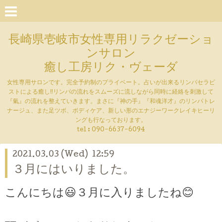
長崎県壱岐市女性専用リラクゼーショ
ンサロン
癒し工房リク・ヴェーダ
女性専用サロンです。完全予約制のプライベート。占いが出来るリンパセラピ
ストによる癒し‼︎リンパの流れをスムーズに流しながら同時に経絡を刺激して
『氣』の流れを整えていきます。まさに『神の手』『和魂洋才』のリンパトレ
ナージュ、また足ツボ、ボディケア、新しい形のエナジーワークレイキヒーリ
ングも行なっております。
tel : 090-6637-6094
2021.03.03 (Wed) 12:59
３月にはいりました。
こんにちは
😃
３月に入りましたね
😊