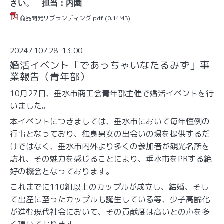
さい。 担当：内園
商品開発リブランディング.pdf
(0.14MB)
2024
10
28 13:00
/
/
婚活イベント「であっちゃいなたるみず」事
業報告（青年部）
10月27日、垂水市商工会青年部主催で婚活イベントを行
いました。
本イベントにつきましては、垂水市において毎年恒例の
行事となっており、独身男女の出会いの場を提供するだ
けではなく、垂水市内外より多くの参加者が観光名所を
訪れ、その魅力を感じることにより、垂水市をPRする絶
好の機会となっております。
これまでに110組以上のカップルが成立し、結婚、そし
て出産に至ったカップルも誕生している等、少子高齢化
が進む現代社会において、その貢献度は高いとの声を多