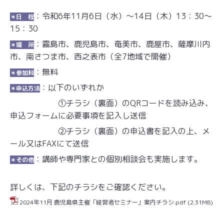
：令和6年11月6日（水）～14日（木）13：30～
＊日 程
15：30
：霧島市、鹿児島市、奄美市、鹿屋市、薩摩川内
＊場 所
市、南さつま市、西之表市（全7地域で開催）
：無料
＊参加料
：以下のいずれか
＊申込方法
①チラシ（裏面）のQRコードを読み込み、
申込フォームに必要事項を記入し送信
②チラシ（裏面）の申込書を記入の上、メ
ール又はFAXにて送信
：講師や専門家との個別相談会も実施します。
＊その他
詳しくは、下記のチラシをご確認ください。
2024年11月 鹿児島県主催「経営者セミナー」案内チラシ.pdf
(2.31MB)