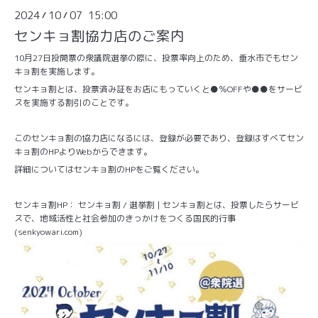
2024
10
07 15:00
/
/
センキョ割協力店のご案内
10月27日投開票の衆議院選挙の際に、投票率向上のため、垂水市でもセン
キョ割を実施します。
センキョ割とは、投票済み証をお店にもっていくと●％OFFや●●をサービ
スを実施する割引のことです。
このセンキョ割の協力店になるには、登録が必要であり、登録はすべてセン
キョ割のHPよりWebからできます。
詳細についてはセンキョ割のHPをご覧ください。
センキョ割HP：
センキョ割 / 選挙割 | センキョ割とは、投票したらサービ
スで、地域活性と社会参加のきっかけをつくる国民的行事
(senkyowari.com)