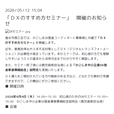
2026
05
12 15:04
/
/
「ＤＸのすすめ方セミナー」 開催のお知ら
せ
垂水市商工会では、かごしまDX推進コーディネート事業様と共催で
「ＤＸ
のすすめ方セミナー」
を開催します。
近年、業務効率化や人手不足対策としてＤＸ（デジタルトランスフォーメー
ション）の必要性が高まっています。本セミナーでは、初心者の方でも理解
しやすいようＤＸの基本から活用方法までわかりやすく解説します。
また、セミナー終了後には鹿児島県担当者による
「かごしま中小企業DX推
進事業費補助金」説明会
も実施いたします。
ＤＸ導入をご検討されている方や興味がある方など、どなたでも無料で受講
できますので、この機会にぜひご参加ください。
■ 開催日時
2026年6月4日（木）
 14:00〜15:30　初心者のためのDXセミナー 15:30〜
16:00　かごしま中小企業DX推進事業費補助金説明会（鹿児島県担当者）
■ 会場