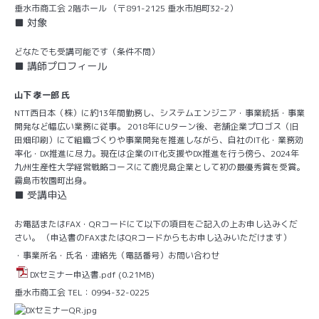
垂水市商工会 2階ホール （〒891-2125 垂水市旭町32-2）
■ 対象
どなたでも受講可能です（条件不問）
■ 講師プロフィール
山下 孝一郎 氏
NTT西日本（株）に約13年間勤務し、システムエンジニア・事業統括・事業
開発など幅広い業務に従事。 2018年にUターン後、老舗企業プロゴス（旧
田畑印刷）にて組織づくりや事業開発を推進しながら、自社のIT化・業務効
率化・DX推進に尽力。
現在は企業のIT化支援やDX推進を行う傍ら、2024年
九州生産性大学経営戦略コースにて鹿児島企業として初の最優秀賞を受賞。
霧島市牧園町出身。
■ 受講申込
お電話またはFAX・QRコードにて以下の項目をご記入の上お申し込みくだ
さい。 （申込書のFAXまたはQRコードからもお申し込みいただけます）
・事業所名・
氏名・連絡
先（電話番号）
お問い合わせ
DXセミナー申込書.pdf
(0.21MB)
垂水市商工会 TEL：0994-32-0225