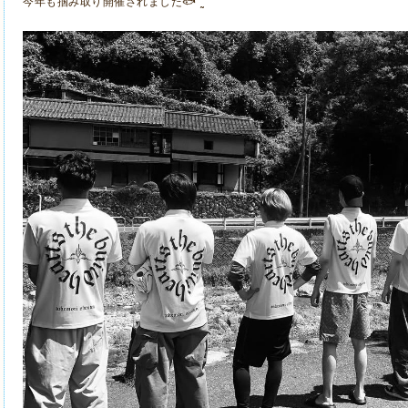
今年も掴み取り開催されました🐟‪˜˷