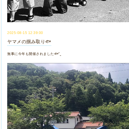
2025-08-15 12:39:00
ヤマメの掴み取り🐟
無事に今年も開催されました🐟‪˜˷