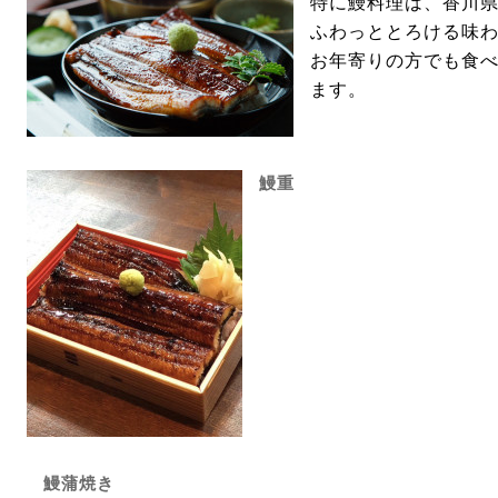
特に鰻料理は、香川
ふわっととろける味
お年寄りの方でも食
ます。
鰻重
鰻蒲焼き