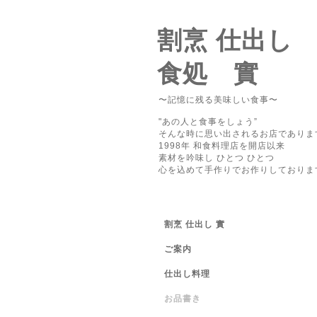
割烹 仕出し
食処 實
〜記憶に残る美味しい食事〜
"あの人と食事をしょう”
そんな時に思い出されるお店でありま
1998年 和食料理店を開店以来
素材を吟味し ひとつ ひとつ
心を込めて手作りでお作りしておりま
割烹 仕出し 實
ご案内
仕出し料理
お品書き