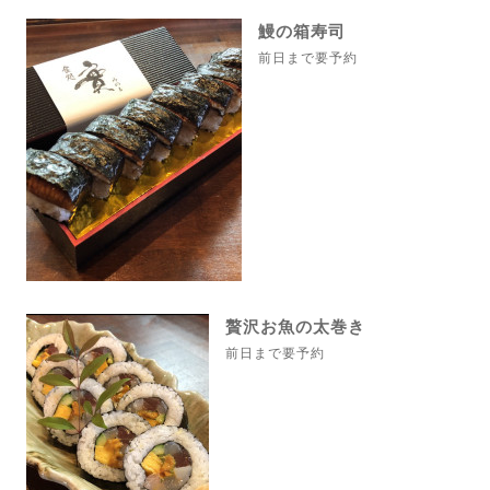
鰻の箱寿司
前日まで要予約
贅沢お魚の太巻き
前日まで要予約