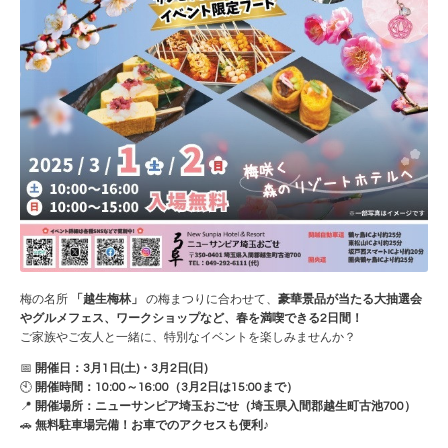
梅の名所
「越生梅林」
の梅まつりに合わせて、
豪華景品が当たる大抽選会
やグルメフェス、ワークショップなど、春を満喫できる2日間！
ご家族やご友人と一緒に、特別なイベントを楽しみませんか？
📅
開催日：3月1日(土)・3月2日(日)
🕙
開催時間：10:00～16:00（3月2日は15:00まで）
📍
開催場所：ニューサンピア埼玉おごせ（埼玉県入間郡越生町古池700）
🚗
無料駐車場完備！お車でのアクセスも便利♪