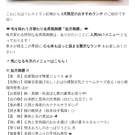
こんにちは！レストラン紅梅から
2月限定のおすすめランチ
のご紹介です
😊✨
🍽
旬を味わう月替わり会席風御膳「如月御膳」
🍽
毎月変わる特別な会席風御膳は、ありがたいことに
人気No.1メニュー
とな
っております！
寒さが残るこの季節に
心も体もほっと温まる贅沢なランチ
をお楽しみくだ
さい♪
📌
気になる今月のメニューはこちら！
🌸
如月御膳
🌸
【食 前】自家製ゆず蜂蜜ジュース 🍯🍋
【先附け】胡麻豆富揚げ出し / さばの燻製豆乳クリームチーズ添え / ゆり根
珈琲密煮 ほか
【お差味】鮪・真鯛・松皮ぽん酢の豪華お造り🐟
【台の物】白糸鱈と昆布の沢煮鍋（白だし仕立て）🍲
【進め肴】八朔と海老のカクテルサラダ🍊🍤
【焼き肴】鰆の鍬焼き（桂木ゆず風味）🍊
【蓋 物】豚肉と豆の煮込み 🥩
【強い肴】公魚と蛍烏賊のおかき揚げ（蕗の薹タルタルソース）
【替り鉢】明太おろしのさっぱりうどん 🍜
【御食事】名残り寒ぶりの手捏ね寿司 🍣