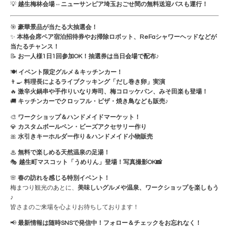
💡
越生梅林会場⇔ニューサンピア埼玉おごせ間の無料送迎バスも運行！
🎯
豪華景品が当たる大抽選会！
✨
本格会席ペア宿泊招待券やお掃除ロボット、ReFaシャワーヘッドなどが
当たるチャンス！
📝
お一人様1日1回参加OK！抽選券は当日会場で配布♪
🍽
イベント限定グルメ＆キッチンカー！
👨‍🍳
料理長によるライブクッキング「だし巻き卵」実演
🔥
激辛火鍋串や手作りいなり寿司、梅コロッケパン、みそ田楽も登場！
🚚
キッチンカーでクロッフル・ピザ・焼き鳥なども販売♪
🎨
ワークショップ＆ハンドメイドマーケット！
💎
カスタムボールペン・ビーズアクセサリー作り
🎀
水引きキーホルダー作り＆ハンドメイド小物販売
♨
無料で楽しめる天然温泉の足湯！
🎭
越生町マスコット「うめりん」登場！写真撮影OK📸
🌸
春の訪れを感じる特別イベント！
梅まつり観光のあとに、
美味しいグルメや温泉、ワークショップを楽しもう
♪
皆さまのご来場を心よりお待ちしております！
📢
最新情報は随時SNSで発信中！フォロー＆チェックをお忘れなく！