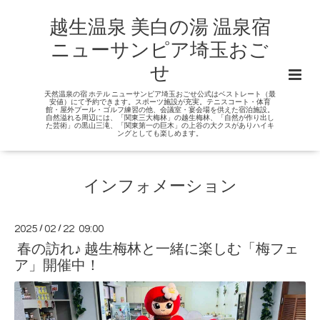
越生温泉 美白の湯 温泉宿
ニューサンピア埼玉おご
せ
天然温泉の宿 ホテル ニューサンピア埼玉おごせ公式はベストレート（最
安値）にて予約できます。スポーツ施設が充実。テニスコート・体育
館・屋外プール・ゴルフ練習の他、会議室・宴会場を供えた宿泊施設。
自然溢れる周辺には、「関東三大梅林」の越生梅林、「自然が作り出し
た芸術」の黒山三滝、「関東第一の巨木」の上谷の大クスがありハイキ
ングとしても楽しめます。
インフォメーション
2025
/
02
/
22 09:00
春の訪れ♪ 越生梅林と一緒に楽しむ「梅フェ
ア」開催中！