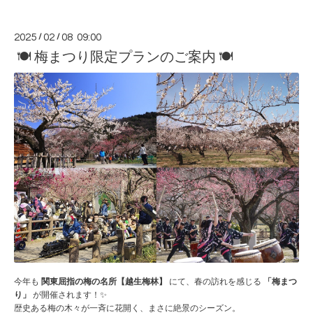
2025
/
02
/
08 09:00
🍽 梅まつり限定プランのご案内 🍽
今年も
関東屈指の梅の名所【越生梅林】
にて、春の訪れを感じる
「梅まつ
り」
が開催されます！✨
歴史ある梅の木々が一斉に花開く、まさに絶景のシーズン。