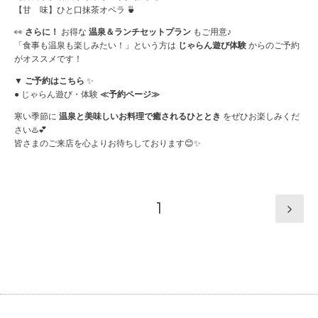
【甘 味】ひと口抹茶オペラ 🍵
👀
さらに！
お得な
温泉＆ランチセットプラン
もご用意♪
「食事も温泉も楽しみたい！」という方は
じゃらん遊び体験
からのご予約
がオススメです！
▼
ご予約はこちら
✨
●
じゃらん遊び・体験
≪予約ページ≫
寒い季節に
温泉と美味しいお料理で癒されるひととき
をぜひお楽しみくだ
さい♨️💕
皆さまのご来店を心よりお待ちしております😊✨
1