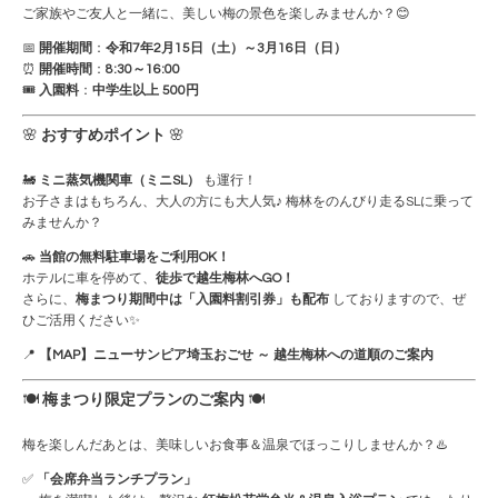
ご家族やご友人と一緒に、美しい梅の景色を楽しみませんか？😊
📅
開催期間
：
令和7年2月15日（土）～3月16日（日）
⏰
開催時間
：
8:30～16:00
🎟
入園料
：
中学生以上 500円
🌸
おすすめポイント
🌸
🚂
ミニ蒸気機関車（ミニSL）
も運行！
お子さまはもちろん、大人の方にも大人気♪ 梅林をのんびり走るSLに乗って
みませんか？
🚗
当館の無料駐車場をご利用OK！
ホテルに車を停めて、
徒歩で越生梅林へGO！
さらに、
梅まつり期間中は「入園料割引券」も配布
しておりますので、ぜ
ひご活用ください✨
📍
【MAP】ニューサンピア埼玉おごせ ～ 越生梅林への道順のご案内
🍽
梅まつり限定プランのご案内
🍽
梅を楽しんだあとは、美味しいお食事＆温泉でほっこりしませんか？♨️
✅
「会席弁当ランチプラン」