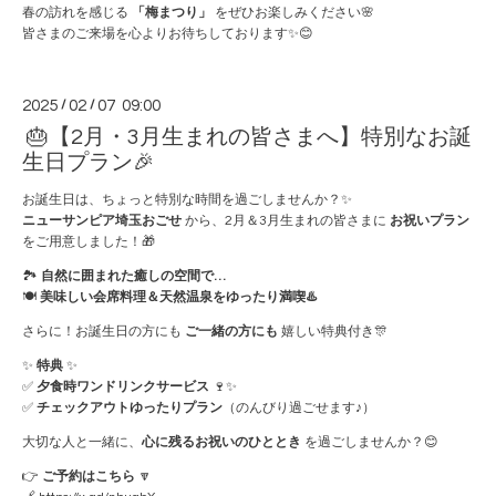
春の訪れを感じる
「梅まつり」
をぜひお楽しみください🌸
皆さまのご来場を心よりお待ちしております✨😊
2025
/
02
/
07 09:00
🎂【2月・3月生まれの皆さまへ】特別なお誕
生日プラン🎉
お誕生日は、ちょっと特別な時間を過ごしませんか？✨
ニューサンピア埼玉おごせ
から、2月＆3月生まれの皆さまに
お祝いプラン
をご用意しました！🎁
🏞
自然に囲まれた癒しの空間で…
🍽
美味しい会席料理＆天然温泉をゆったり満喫♨️
さらに！お誕生日の方にも
ご一緒の方にも
嬉しい特典付き🎊
✨
特典
✨
✅
夕食時ワンドリンクサービス
🍷✨
✅
チェックアウトゆったりプラン
（のんびり過ごせます♪）
大切な人と一緒に、
心に残るお祝いのひととき
を過ごしませんか？😊
👉
ご予約はこちら
🔽