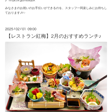
🔗
https://x.gd/nbuqbX
みなさまのお祝いのお手伝いができるのを、スタッフ一同楽しみにお待ちし
ております🎶✨
2025
/
02
/
01 09:00
【レストラン紅梅】2月のおすすめランチ♪