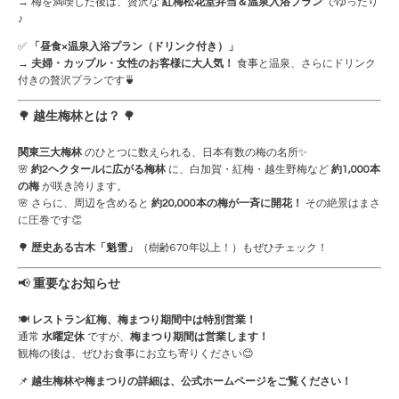
→ 梅を満喫した後は、贅沢な
紅梅松花堂弁当＆温泉入浴プラン
でゆったり
♪
✅
「昼食×温泉入浴プラン（ドリンク付き）」
→
夫婦・カップル・女性のお客様に大人気！
食事と温泉、さらにドリンク
付きの贅沢プランです🍵
🌳
越生梅林とは？
🌳
関東三大梅林
のひとつに数えられる、日本有数の梅の名所✨
🌸
約2ヘクタールに広がる梅林
に、白加賀・紅梅・越生野梅など
約1,000本
の梅
が咲き誇ります。
🌸 さらに、周辺を含めると
約20,000本の梅が一斉に開花！
その絶景はまさ
に圧巻です👏
🌳
歴史ある古木「魁雪」
（樹齢670年以上！）もぜひチェック！
📢
重要なお知らせ
🍽
レストラン紅梅、梅まつり期間中は特別営業！
通常
水曜定休
ですが、
梅まつり期間は営業します！
観梅の後は、ぜひお食事にお立ち寄りください😊
📌
越生梅林や梅まつりの詳細は、公式ホームページをご覧ください！