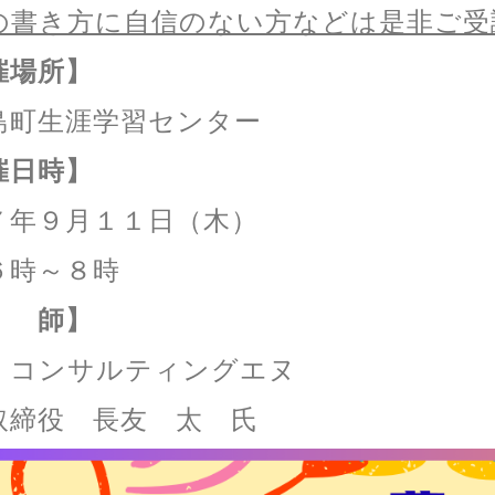
の書き方に自信のない方などは是非ご受
催場所】
島町生涯学習センター
催日時】
７年９月１１日（木）
６時～８時
 師】
）コンサルティングエヌ
取締役 長友 太 氏