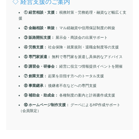
◇ 経営支援のご案内
① 経営相談・支援：
税務対策・労務処理・融資など幅広く支
援
② 金融相談・斡旋：
マル経融資や信用保証制度の斡旋
③ 販路開拓支援：
展示会・商談会の出展サポート
④ 労務支援：
社会保険・就業規則・退職金制度等の支援
⑤ 専門家派遣：
無料で専門家を派遣し具体的なアドバイス
⑥ 講習会・研修会：
経営に役立つ情報提供イベントを開催
⑦ 創業支援：
起業を目指す方へのトータル支援
⑧ 事業継承：
後継者不在などへの専門支援
⑨ 補助金・助成金：
各種制度の案内と計画書作成支援
⑩ ホームページ制作支援：
グーペによるHP作成サポート
（会員限定）