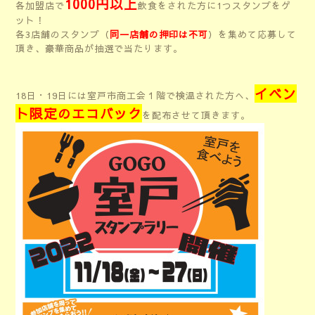
1000円以上
各加盟店で
飲食をされた方に1つスタンプをゲ
ット！
各3店舗のスタンプ（
同一店舗の押印は不可
）を集めて応募して
頂き、豪華商品が抽選で当たります。
イベン
18日・19日には室戸市商工会１階で検温された方へ、
ト限定のエコバック
を配布させて頂きます。