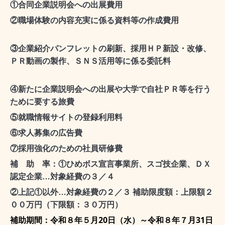
①合同企業説明会への出展費用
②職場体験の内容充実に係る資料等の作成費用
③企業紹介パンフレットの刷新、採用ＨＰ新設・改修、
ＰＲ動画の製作、ＳＮＳ活用等に係る委託料
④新たに企業説明会への出展や大学で自社ＰＲ等を行う
ために要する旅費
⑤就職情報サイトの登録利用料
⑥求人募集の広告費
⑦採用強化のための社員研修費
補 助 率：①ひめボス宣言事業所、スゴ技企業、ＤＸ
認定企業…対象経費の３／４
②上記①以外…対象経費の２／３ 補助限度額：上限額２
００万円（下限額：３０万円）
補助期間：
令和８年５月20日（水）～令和８年７月31日