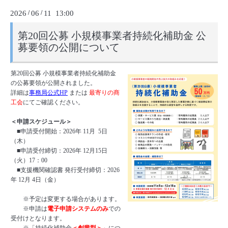
2026
/
06
/
11 13:00
第20回公募 小規模事業者持続化補助金 公
募要領の公開について
第20回公募 小規模事業者持続化補助金
の公募要領が公開されました。
詳細は
事務局公式HP
または
最寄りの商
工会
にてご確認ください。
＜申請スケジュール＞
■申請受付開始：2026年 11月 5日
（木）
■申請受付締切：2026年 12月15日
（火）17：00
■支援機関確認書 発行受付締切：2026
年 12月 4日（金）
※予定は変更する場合があります。
※申請は
電子申請システムのみ
での
受付けとなります。
※「持続化補助金
＜創業型＞
」につ