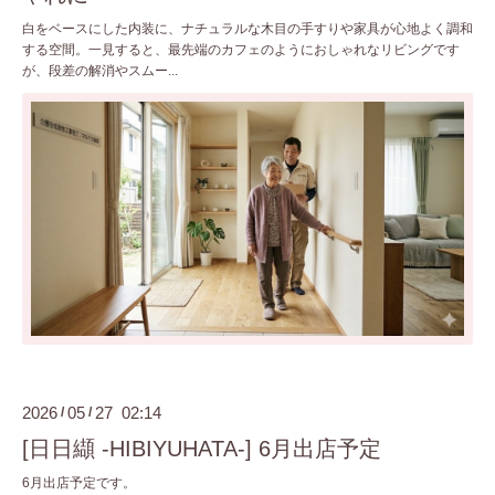
白をベースにした内装に、ナチュラルな木目の手すりや家具が心地よく調和
する空間。一見すると、最先端のカフェのようにおしゃれなリビングです
が、段差の解消やスムー...
2026
05
27 02:14
/
/
[日日纈 -HIBIYUHATA-] 6月出店予定
6月出店予定です。