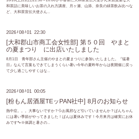
和茶話に美味しいお茶の入れ方講座、月ヶ瀬、山添、奈良の緑茶飲み比べな
ど、大和茶宣伝大使さん...
2026
08
01 22:30
/
/
[大和郡山市商工会女性部] 第５０回 やまと
の夏まつり に出店いたしました
8月1日 青年部さん主催のやまとの夏まつりに参加いたしました。『猛暑
日』なんて言葉もできてしまうくらい暑い今年の夏昨年からは夜開催に戻っ
て少し過ごしやすくはな...
2026
08
01 00:05
/
/
[粉もん居酒屋TEッPAN社中] 8月のお知らせ
熱中症。。。大事ないですか？💦お風邪など引いていませんか？ぱんちゃん
には暑い季節がやってきました！ぱんは夏休みです！今月来月は確実にお休
みです🐾※体調と暑さの...