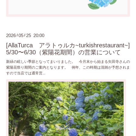
2026
05
25 20:00
/
/
[AllaTurca アラトゥルカ~turkishrestaurant~]
5/30〜6/30（紫陽花期間）の営業について
新緑の眩しい季節となってまいりました。 今月末から始まる矢田寺さんの
紫陽花祭り期間のご案内となります。 例年、この時期は混雑が予想されま
すので当店では通常営...