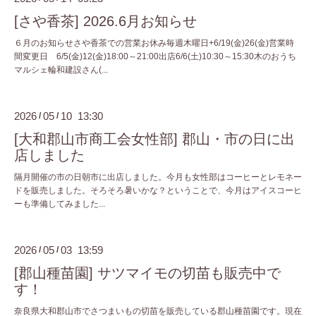
[さや香茶] 2026.6月お知らせ
６月のお知らせさや香茶での営業お休み毎週木曜日+6/19(金)26(金)営業時
間変更日 6/5(金)12(金)18:00～21:00出店6/6(土)10:30～15:30木のおうち
マルシェ輪和建設さん(...
2026
05
10 13:30
/
/
[大和郡山市商工会女性部] 郡山・市の日に出
店しました
隔月開催の市の日朝市に出店しました。今月も女性部はコーヒーとレモネー
ドを販売しました。そろそろ暑いかな？ということで、今月はアイスコーヒ
ーも準備してみました...
2026
05
03 13:59
/
/
[郡山種苗園] サツマイモの切苗も販売中で
す！
奈良県大和郡山市でさつまいもの切苗を販売している郡山種苗園です。現在