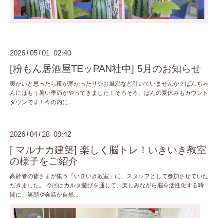
2026
05
01 02:40
/
/
[粉もん居酒屋TEッPAN社中] 5月のお知らせ
暖かいと思ったら夜が寒かったり💦お風邪など引いていませんか？ぱんちゃ
んにはもぅ暑い季節がやってきました！そろそろ、ぱんの夏休みもカウント
ダウンです！今の内に...
2026
04
28 09:42
/
/
[ マルナカ建築] 楽しく脳トレ！いきいき教室
の様子をご紹介
高齢者の皆さまが集う「いきいき教室」に、スタッフとして参加させていた
だきました。 今回はカルタ遊びを通して、楽しみながら脳を活性化する時
間に。笑顔や会話が自然...