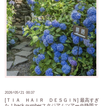
2026
05
21 00:37
/
/
[ＴＩＡ ＨＡＩＲ ＤＥＳＧＩＮ] 最高すぎ
た！back numberスタジアムツアー＠静岡エ