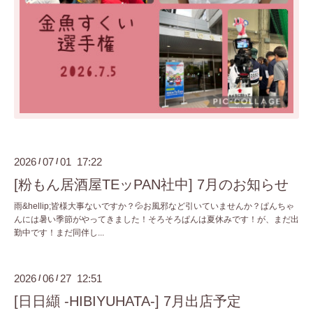
2026
07
01 17:22
/
/
[粉もん居酒屋TEッPAN社中] 7月のお知らせ
雨&hellip;皆様大事ないですか？💦お風邪など引いていませんか？ぱんちゃ
んには暑い季節がやってきました！そろそろぱんは夏休みです！が、まだ出
勤中です！まだ同伴し...
2026
06
27 12:51
/
/
[日日纈 -HIBIYUHATA-] 7月出店予定