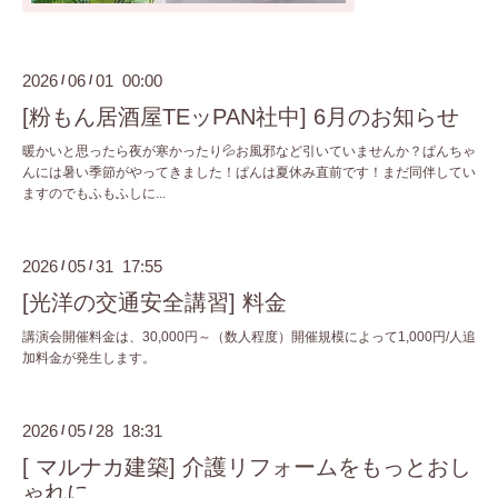
2026
06
01 00:00
/
/
[粉もん居酒屋TEッPAN社中] 6月のお知らせ
暖かいと思ったら夜が寒かったり💦お風邪など引いていませんか？ぱんちゃ
んには暑い季節がやってきました！ぱんは夏休み直前です！まだ同伴してい
ますのでもふもふしに...
2026
05
31 17:55
/
/
[光洋の交通安全講習] 料金
講演会開催料金は、30,000円～（数人程度）開催規模によって1,000円/人追
加料金が発生します。
2026
05
28 18:31
/
/
[ マルナカ建築] 介護リフォームをもっとおし
ゃれに