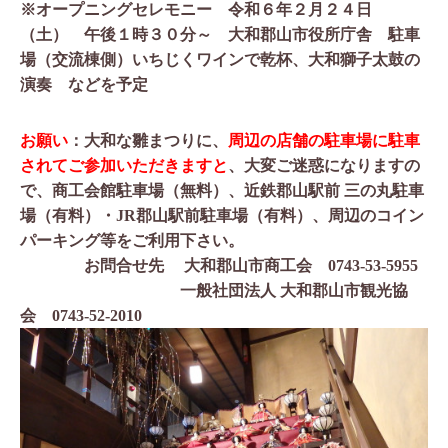
※オープニングセレモニー 令和６年２月２４日
（土） 午後１時３０分～
大和郡山市役所庁舎 駐車
場（交流棟側）いちじくワインで乾杯、大和獅子太鼓の
演奏 などを予定
お願い
：大和な雛まつりに、
周辺の店舗の駐車場に駐車
されてご参加いただきますと
、大変ご迷惑になりますの
で、商工会館駐車場（無料）、近鉄郡山駅前 三の丸駐車
場（有料）・
JR
郡山駅前駐車場（有料）、周辺のコイン
パーキング等をご利用下さい。
お問合せ先 大和郡山市商工会
0743-53-5955
一般社団法人 大和郡山市観光協
会
0743-52-2010