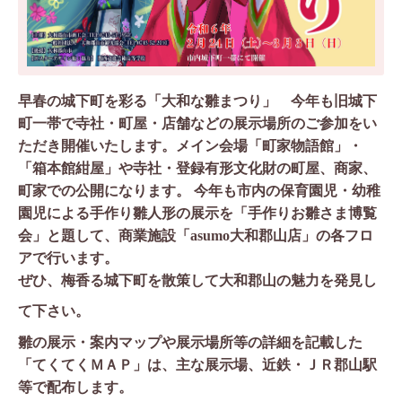
早春の城下町を彩る「大和な雛まつり」 今年も旧城下
町一帯で寺社・町屋・店舗などの展示場所のご参加をい
ただき開催いたします。メイン会場「町家物語館」・
「箱本館紺屋」や寺社・登録有形文化財の町屋、商家、
町家での公開になります。 今年も市内の保育園児・幼稚
園児による手作り雛人形の展示を「手作りお雛さま博覧
会」と題して、商業施設「
asumo
大和郡山店」の各フロ
アで行います。
ぜひ、梅香る城下町を散策して大和郡山の魅力を発見し
て下さい。
雛の展示・案内マップや展示場所等の詳細を記載した
「てくてくＭＡＰ」
は、主な展示場、近鉄・ＪＲ郡山駅
等で配布します
。