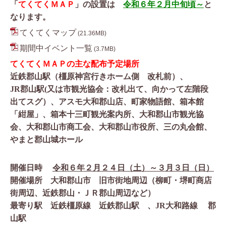
「
てくてくＭＡＰ
」の設置は
令和６年２月中旬頃～
と
なります。
てくてくマップ
(21.36MB)
期間中イベント一覧
(3.7MB)
てくてくＭＡＰの主な配布予定場所
近
鉄郡山駅
（橿原神宮行きホーム側 改札前）
、
JR
郡山駅
(
又は市観光協会：改札出て、向かって左階段
出てスグ）
、
アスモ大和郡山店、
町家物語館、箱本館
「紺屋」、箱本十三町観光案内所、大和郡山市観光協
会、
大和郡山市商工会、
大和郡山市役所、三の丸会館、
やまと郡山城ホール
開催日時
令和６年２月２４日（土）～３月３日（日）
開催場所 大和郡山市 旧市街地周辺
（柳町・堺町商店
街周辺、近鉄郡山・ＪＲ郡山周辺など）
最寄り駅 近鉄橿原線 近鉄郡山駅 、
JR
大和路線 郡
山駅