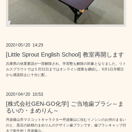
2020
05
20 14:29
/
/
[Little Sprout English School] 教室再開します
兵庫県の休業要請が一部解除され、学習塾も解除の対象となりました。リト
ルスプラウトでは５月31日まではオンライン授業を継続し、6月1日月曜日
から感染防止に十分に配...
2020
04
20 10:53
/
/
[株式会社GEN-GO化学] ご当地歯ブラシ～ま
るいの・まめりん～
丹波篠山市マスコットキャラクター丹波篠山に住むイノシシのお侍のまるい
のと、黒豆の妖精のまめりんのデザイン歯ブラシです。歯ブラシキャップ付
きで衛生的！丹波篠山...