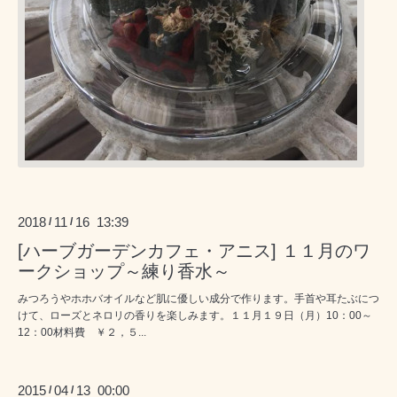
2018
11
16 13:39
/
/
[ハーブガーデンカフェ・アニス] １１月のワ
ークショップ～練り香水～
みつろうやホホバオイルなど肌に優しい成分で作ります。手首や耳たぶにつ
けて、ローズとネロリの香りを楽しみます。１１月１９日（月）10：00～
12：00材料費 ￥２，５...
2015
04
13 00:00
/
/