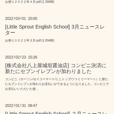
お便り２０２２年４月.pdf (1.39MB)
2022
03
01 20:00
/
/
[Little Sprout English School] 3月ニュースレ
ター
お便り２０２２年３月.pdf (1.05MB)
2022
02
23 15:26
/
/
[株式会社八上屋城垣醤油店] コンビニ決済に
新たにセブンイレブンが加わりました
コンビニ（ローソン/セイコーマート/ミニトップ/ファミリーマート）に新た
にセブンイレブンが加わりお支払いができるようになりました。コンビニで
お支払いいただいた後...
2022
01
31 08:47
/
/
[Little Sprout English School] ２月ニュースレ