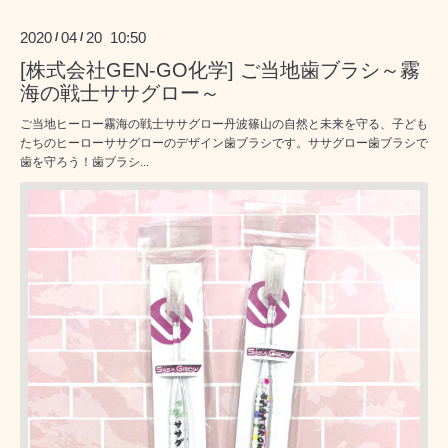
2020
04
20 10:50
/
/
[株式会社GEN-GO化学] ご当地歯ブラシ～霧
海の戦士ササグロー～
ご当地ヒーロー霧海の戦士ササグロー丹波篠山の自然と未来を守る、子ども
たちのヒーローササグローのデザイン歯ブラシです。ササグロー歯ブラシで
歯を守ろう！歯ブラシ...