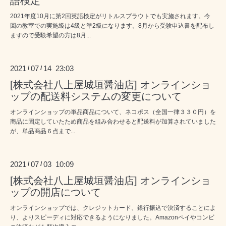
語検定
2021年度10月に第2回英語検定がリトルスプラウトでも実施されます。今
回の教室での実施級は4級と準2級になります。8月から受験申込書を配布し
ますので受験希望の方は8月...
2021
07
14 23:03
/
/
[株式会社八上屋城垣醤油店] オンラインショ
ップの配送料システムの変更について
オンラインショップの単品商品について、ネコポス（全国一律３３０円）を
商品に固定していたため商品を組み合わせると配送料が加算されていました
が、単品商品６点まで...
2021
07
03 10:09
/
/
[株式会社八上屋城垣醤油店] オンラインショ
ップの開店について
オンラインショップでは、クレジットカード、銀行振込で決済することによ
り、よりスピーディに対応できるようになりました。Amazonペイやコンビ