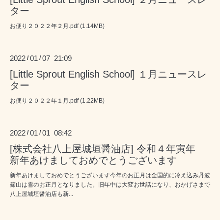
ター
お便り２０２２年２月.pdf (1.14MB)
2022
01
07 21:09
/
/
[Little Sprout English School] １月ニュースレ
ター
お便り２０２２年１月.pdf (1.22MB)
2022
01
01 08:42
/
/
[株式会社八上屋城垣醤油店] 令和４年寅年
新年あけましておめでとうございます
新年あけましておめでとうございます今年のお正月は全国的に冷え込み丹波
篠山は雪のお正月となりました。旧年中は大変お世話になり、おかげさまで
八上屋城垣醤油店も新...