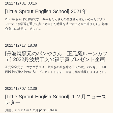
2021
12
31 09:16
/
/
[Little Sprout English School] 2021年
2021年も今日で最後です。今年もたくさんの生徒さん達といろんなアクテ
ィビティや学習を通じて共に充実した時間を過ごすことが出来ました。毎年
心身共に成長し、そして...
2021
12
17 18:08
/
/
[丹波焼窯元のパンやさん 正元窯ルーンカフ
ェ] 2022丹波焼干支の福子寅プレゼント企画
正元窯窯元が一つずつ手作り、薪焼きの焼き締め干支の寅。パンを、1000
円以上お買い上げの方にプレゼントします。大きく福が成長しますように。
2021
12
07 12:36
/
/
[Little Sprout English School] １２月ニュース
レター
お便り２０２１年１２月.pdf (1.07MB)