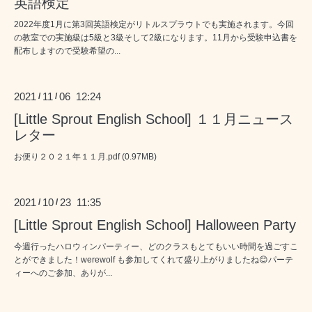
英語検定
2022年度1月に第3回英語検定がリトルスプラウトでも実施されます。今回
の教室での実施級は5級と3級そして2級になります。11月から受験申込書を
配布しますので受験希望の...
2021
11
06 12:24
/
/
[Little Sprout English School] １１月ニュース
レター
お便り２０２１年１１月.pdf (0.97MB)
2021
10
23 11:35
/
/
[Little Sprout English School] Halloween Party
今週行ったハロウィンパーティー、どのクラスもとてもいい時間を過ごすこ
とができました！werewolf も参加してくれて盛り上がりましたね😊パーテ
ィーへのご参加、ありが...