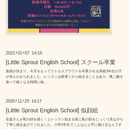
2021
01
07 14:15
/
/
[Little Sprout English School] スクール卒業
進路が決まり、今月をもってリトルスプラウトを卒業される高校3年生の子
が何人かおられました。レッスンは夜遅くから始まることもあり、晩ご飯を
食べて眠くなる時間に毎...
2020
11
29 14:17
/
/
[Little Sprout English School] 似顔絵
生徒さんが私の顔を描く！とレッスン始まる前に私の顔をじっくり見ながら
丁寧に描きあげてくれました。小学2年生でこんなに上手に描けるなんてす