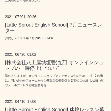
ニ決済なども順次導入の...
2021
07
01 20:26
/
/
[Little Sprout English School] 7月ニュースレ
ター
お便り２０２１年７月.pdf (1.08MB)
2021
06
30 01:02
/
/
[株式会社八上屋城垣醤油店] オンラインショ
ップの一時停止について
恐れ入りますが、オンラインショップメンテナンス中のため、ご注文の際
は、問い合わせフォームから①商品名②個数③お名前④ご住所（お届け先）
⑤メールアドレス⑥電話番号を...
2021
04
10 17:06
/
/
[Little Sprout English School] 体験レッスン募