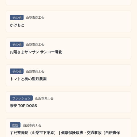
その他
山梨市商工会
かけもと
その他
山梨市商工会
お陽さまサンサン サンコー電化
その他
山梨市商工会
トマトと桃の望月農園
ファッション
山梨市商工会
来夢 TOP DOGS
医院
山梨市商工会
すだ整骨院（山梨市下栗原）｜健康保険取扱・交通事故（自賠責保