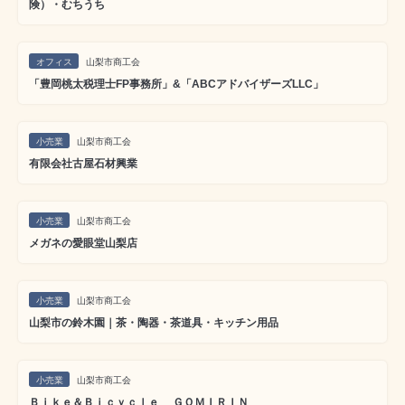
険）・むちうち
オフィス
山梨市商工会
「豊岡桃太税理士FP事務所」&「ABCアドバイザーズLLC」
小売業
山梨市商工会
有限会社古屋石材興業
小売業
山梨市商工会
メガネの愛眼堂山梨店
小売業
山梨市商工会
山梨市の鈴木園｜茶・陶器・茶道具・キッチン用品
小売業
山梨市商工会
Ｂｉｋｅ＆Ｂｉｃｙｃｌｅ ＧＯＭＩＲＩＮ