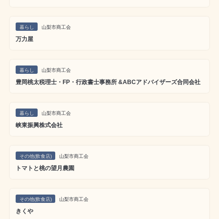
暮らし
山梨市商工会
万力屋
暮らし
山梨市商工会
豊岡桃太税理士・FP・行政書士事務所 &ABCアドバイザーズ合同会社
暮らし
山梨市商工会
峡東振興株式会社
その他(飲食店)
山梨市商工会
トマトと桃の望月農園
その他(飲食店)
山梨市商工会
きくや