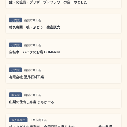
鍵・化粧品・プリザーブドフラワーの店｜やました
小売業
山梨市商工会
徳良農園 桃・ぶどう 生産販売
小売業
山梨市商工会
自転車 バイクのお店 GOMI-RIN
小売業
山梨市商工会
有限会社 望月石材工業
製造業
山梨市商工会
山梨の仕出し弁当 まもかーる
個人事業主
山梨市商工会
桃・ぶどう生産直売 全国発送も承ります 武井農場