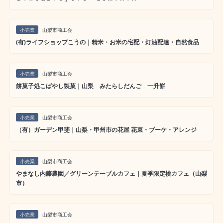
小売業
山梨市商工会
(有)ライフショップこうの｜精米・お米の宅配・灯油配達・自然食品
小売業
山梨市商工会
餅菓子処こばやし製菓｜山梨 みたらしだんご 一升餅
小売業
山梨市商工会
（有）ガーデン甲斐｜山梨・甲州市の花屋 花束・ブーケ・アレンジ
小売業
山梨市商工会
やまなし内藤農園／グリーンテーブルカフェ｜夏季限定桃カフェ（山梨
市）
小売業
山梨市商工会