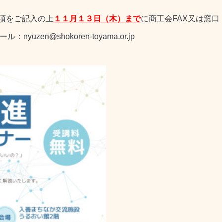
項をご記入の上
１１月１３日（木）まで
に商工会FAX又は窓
zen@shokoren-toyama.or.jp