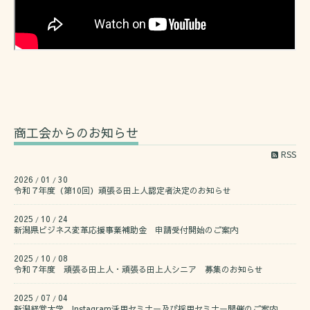
商工会からのお知らせ
RSS
2026
01
30
/
/
令和７年度（第10回）頑張る田上人認定者決定のお知らせ
2025
10
24
/
/
新潟県ビジネス変革応援事業補助金 申請受付開始のご案内
2025
10
08
/
/
令和７年度 頑張る田上人・頑張る田上人シニア 募集のお知らせ
2025
07
04
/
/
新潟経営大学 Instagram活用セミナー及び採用セミナー開催のご案内