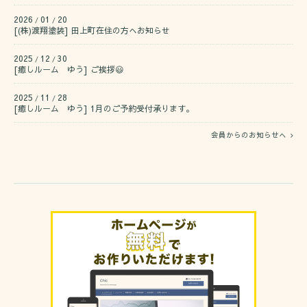
2026
01
20
/
/
[(株)渡翔塗装] 田上町在住の方へお知らせ
2025
12
30
/
/
[癒しルーム ゆう] ご挨拶😃
2025
11
28
/
/
[癒しルーム ゆう] 1月のご予約受付承ります。
会員からのお知らせへ