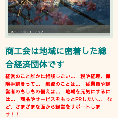
梅林公園
湯田上CC桜ライトアップ
商工会は地域に密着した総
合経済団体です
経営のこと誰かに相談したい… 税や経理、保
険手続きって… 融資のことは… 従業員や経
営者のもしもの備えは… 地域を元気にするに
は… 商品やサービスをもっとPRしたい… な
ど、さまざまな面から経営をサポートしま
す！！