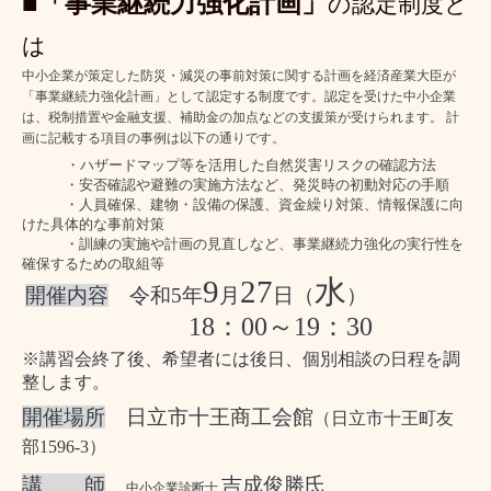
■「事業継続力強化計画」
の認定制度と
は
中小企業が策定した防災・減災の事前対策に関する計画を経済産業大臣が
「事業継続力強化計画」として認定する制度です。認定を受けた中小企業
は、税制措置や金融支援、補助金の加点などの支援策が受けられます。 計
画に記載する項目の事例は以下の通りです。
・ハザードマップ等を活用した自然災害リスクの確認方法
・安否確認や避難の実施方法など、発災時の初動対応の手順
・人員確保、建物・設備の保護、資金繰り対策、情報保護に向
けた具体的な事前対策
・訓練の実施や計画の見直しなど、事業継続力強化の実行性を
確保するための取組等
9
27
水
開催内容
令和
5
年
月
日（
）
18
：
00
～
19
：
30
※講習会終了後、希望者には後日、個別相談の日程を調
整します。
開催場所
日立市十王商工会館
（日立市十王町友
部
1596-3
）
講 師
吉成俊勝氏
中小企業診断士