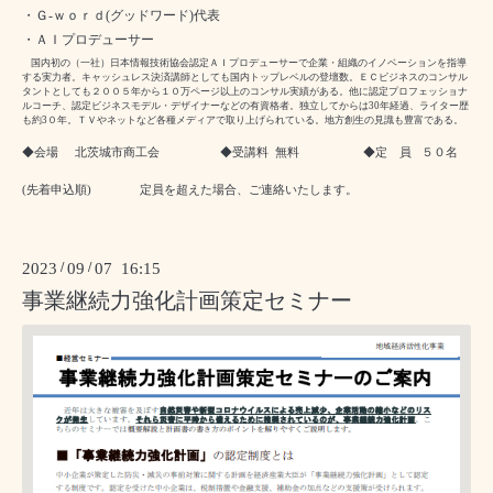
・Ｇ
-
ｗｏｒｄ
(
グッドワード
)
代表
・ＡＩプロデューサー
国内初の（一社）日本情報技術協会認定ＡＩプロデューサーで企業・組織のイノベーションを指導
する実力者。キャッシュレス決済講師としても国内トップレベルの登壇数。ＥＣビジネスのコンサル
タントとしても２００５年から１０万ページ以上のコンサル実績がある。他に認定プロフェッショナ
ルコーチ、認定ビジネスモデル・デザイナーなどの有資格者。独立してからは
30
年経過、ライター歴
も約
3
０年。ＴＶやネットなど各種メディアで取り上げられている。地方創生の見識も豊富である。
◆会場
北茨城市商工会
◆受講料
無料
◆定 員
５０
名
(
先着申込順
) 定員を超えた場合、ご連絡いたします。
2023
/
09
/
07 16:15
事業継続力強化計画策定セミナー