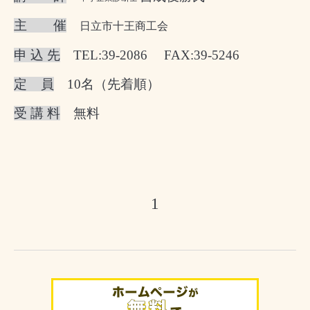
主 催
日立市十王商工会
申 込 先
TEL:39-2086
FAX:39-5246
定
員
10
名（先着順）
受 講 料
無料
1