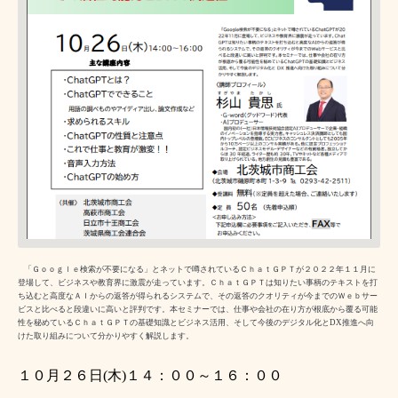
「Ｇｏｏｇｌｅ検索が不要になる」とネットで噂されているＣｈａｔＧＰＴが２０２２年１１月に
登場して、ビジネスや教育界に激震が走っています。ＣｈａｔＧＰＴは知りたい事柄のテキストを打
ち込むと高度なＡＩからの返答が得られるシステムで、その返答のクオリティが今までのＷｅｂサー
ビスと比べると段違いに高いと評判です。本セミナーでは、仕事や会社の在り方が根底から覆る可能
性を秘めているＣｈａｔＧＰＴの基礎知識とビジネス活用、そして今後のデジタル化と
DX
推進へ向
けた取り組みについて分かりやすく解説します。
１０
月
２６
日
(
木
)
１４：００～１６：００