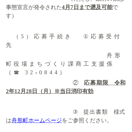
事態宣言が発令された
4
月
7
日まで遡及可能
で
す）
（5
）
応募手続き
①
応募受付
先
舟形
町役場まちづくり課商工支援係
（☎
32
-
0844
）
②
応募期限
令和
2
年
12
月
28
日（月）※当日消印有効
③
提出書類
様式
は
舟形町ホームページ
をご参照ください。