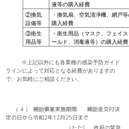
液等の購入経費
②
換気
・換気扇、空気清浄機、網戸等
設備等
購入経費
③衛生
・衛生用品（マスク、フェイス
用品等
ールド、消毒液等）の購入経費
※上記以外にも各業種の感染予防ガイド
ラインによって対応となる経費がありますの
で、
お気軽にご相談ください。
補助事業実施期間
補助金交付決
（4）
定の日から令和
2
年
12
月
25
日まで
（ただし、政府の緊急