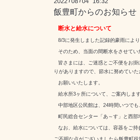
2022
08
04 16:32
/
/
飯豊町からのお知らせ
断水と給水について
8/3
に発生しました記録的豪雨により
そのため、当面の間断水をさせてい
皆さまには、ご迷惑とご不便をお掛
りがありますので、節水に努めていた
お願いいたします。
給水所
3
ヶ所について、ご案内しま
中部地区公民館は、
24
時間いつでも
町民総合センター「あ～す」と西部
なお、給水については、容器をご持
ご不明な点がございましたら飯豊町役