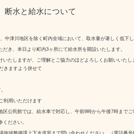
 断水と給水について
、中津川地区を除く町内全域において、取水量が著しく低下し
ただき、本日より町内
3
ヶ所にて給水所を開設いたします。
けいたしますが、ご理解とご協力のほどよろしくお願いいたし
だきますよう併せて
す。
ご利用いただけます
地区公民館では、給水車で対応し、午前
9
時から午後
7
時までご
参ください。
場地域整備課上下水道室まで問い合わせください。（電話番号