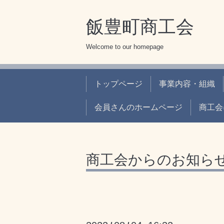
飯豊町商工会
Welcome to our homepage
トップページ
事業内容・組織
会員さんのホームページ
商工会
商工会からのお知ら