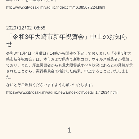
http://www.city.osaki.miyagi.jp/index.cfm/46,38507,224,html
2020
12
02 08:59
/
/
「令和3年大崎市新年祝賀会」中止のお知ら
せ
令和3年1月4日（月曜日）14時から開催を予定しておりました「令和3年大
崎市新年祝賀会」は、本市および県内で新型コロナウイルス感染者が増加し
ており、また、厚生労働省からも最大限警戒すべき状況にあるとの見解が示
されたことから、実行委員会で検討した結果、中止することといたしまし
た。
なにとぞご理解くださいますようお願いいたします。
https://www.city.osaki.miyagi.jp/news/index.cfm/detail.1.42634.html
1