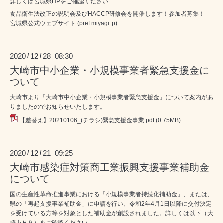
詳しくは宮城県HPをご確認ください
食品衛生法改正の説明会及びHACCP研修会を開催します！参加者募集！ -
宮城県公式ウェブサイト (pref.miyagi.jp)
2020
12
28 08:30
/
/
大崎市中小企業・小規模事業者緊急支援金に
ついて
大崎市より「大崎市中小企業・小規模事業者緊急支援金」について案内があ
りましたのでお知らせいたします。
【差替え】20210106_(チラシ)緊急支援金事業.pdf
(0.75MB)
2020
12
21 09:25
/
/
大崎市感染症対策商工業振興支援事業補助金
について
国の生産性革命推進事業における「小規模事業者持続化補助金」、または、
県の「再起支援事業補助金」に申請を行い、令和2年4月1日以降に交付決定
を受けている方等を対象とした補助金が創設されました。詳しくは以下（大
崎市ＨＰ）をご確認ください。