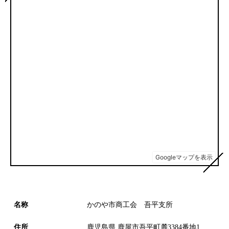
名称
かのや市商工会 吾平支所
住所
鹿児島県 鹿屋市吾平町麓3384番地1