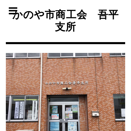
かのや市商工会 吾平
支所