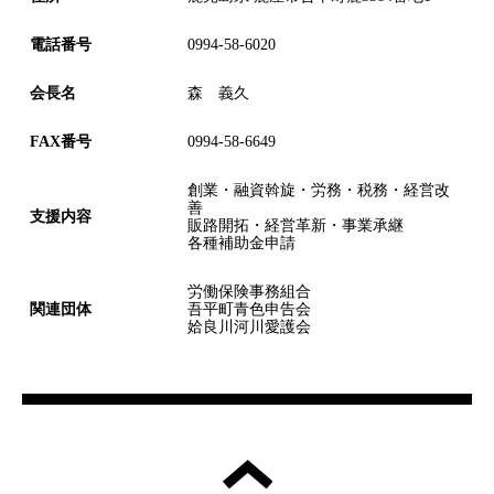
電話番号
0994-58-6020
会長名
森 義久
FAX番号
0994-58-6649
創業・融資斡旋・労務・税務・経営改
善
支援内容
販路開拓・経営革新・事業承継
各種補助金申請
労働保険事務組合
関連団体
吾平町青色申告会
姶良川河川愛護会