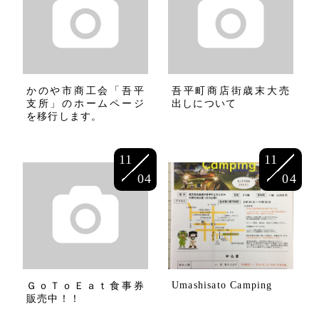
かのや市商工会「吾平
吾平町商店街歳末大売
支所」のホームページ
出しについて
を移行します。
11
11
04
04
Umashisato Camping
ＧｏＴｏＥａｔ食事券
販売中！！