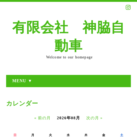
有限会社 神脇自
動車
Welcome to our homepage
MENU ▼
カレンダー
« 前の月
2026年08月
次の月 »
日
月
火
水
木
金
土