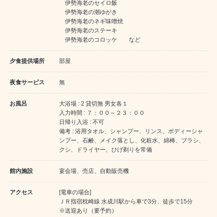
伊勢海老のセイロ飯
伊勢海老の潮ゆがき
伊勢海老のネギ味噌焼
伊勢海老のステーキ
伊勢海老のコロッケ など
夕食提供場所
部屋
夜食サービス
無
お風呂
大浴場 : 2 貸切無 男女各１
入力時間 : ７：００～２３：００
日帰り入浴 : 不可
備考 : 浴用タオル、シャンプー、リンス、ボディーシャ
ンプー、石鹸、メイク落とし、化粧水、綿棒、ブラシ、
クシ、ドライヤー、ひげ剃りを常備
館内施設
宴会場、売店、自動販売機
アクセス
[電車の場合]
ＪＲ指宿枕崎線 水成川駅から車で3分、徒歩で15分
※送迎あり（要予約）