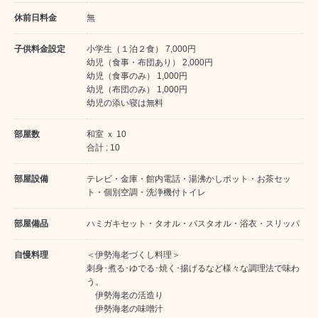
休前日料金
無
子供料金設定
小学生（１泊２食） 7,000円
幼児（食事・布団あり） 2,000円
幼児（食事のみ） 1,000円
幼児（布団のみ） 1,000円
幼児の添い寝は無料
部屋数
和室 ｘ 10
合計 : 10
部屋設備
テレビ・金庫・館内電話・湯沸かしポット・お茶セッ
ト・個別空調・洗浄機付トイレ
部屋備品
ハミガキセット・タオル・バスタオル・浴衣・スリッパ
自慢料理
＜伊勢海老づくし料理＞
刺身･煮る･ゆでる･焼く･揚げるなど様々な調理法で味わ
う。
伊勢海老の活造り
伊勢海老の味噌汁