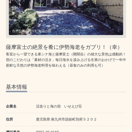
自然公園内に佇む海辺の宿
薩摩富士の絶景を肴に伊勢海老をガブリ！（幸）
客室から一望できる東シナ海と薩摩富士（開聞岳）の雄大な景色は感動的！
宿のこだわりは「素材の活き」毎日海水を汲み上げる生簀のおかげで一年中
新鮮な天然の伊勢海老料理を味わえる（昼食のみの利用も可）
基本情報
企業名
活造りと海の宿 いせえび荘
住所
鹿児島県 南九州市頴娃町別府５２０２