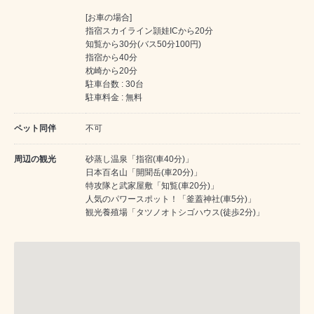
[お車の場合]
指宿スカイライン頴娃ICから20分
知覧から30分(バス50分100円)
指宿から40分
枕崎から20分
駐車台数 : 30台
駐車料金 : 無料
ペット同伴
不可
周辺の観光
砂蒸し温泉「指宿(車40分)」
日本百名山「開聞岳(車20分)」
特攻隊と武家屋敷「知覧(車20分)」
人気のパワースポット！「釜蓋神社(車5分)」
観光養殖場「タツノオトシゴハウス(徒歩2分)」