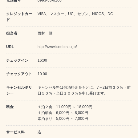
電話番号
0993-38-0160
クレジットカー
VISA、マスター、UC、セゾン、NICOS、DC
ド
担当者
西村 徹
URL
http://www.iseebisou.jp/
チェックイン
16:00
チェックアウト
10:00
キャンセルポリ
キャンセル料は宿泊料金をもとに、7～2日前３０％・前
シー
日５０％・当日１００％を申し受けます。
料金
１泊２食 11,000円 ～ 18,000円
１泊朝食 6,000円 ～ 8,000円
素泊まり 5,000円 ～ 7,000円
サービス料
込