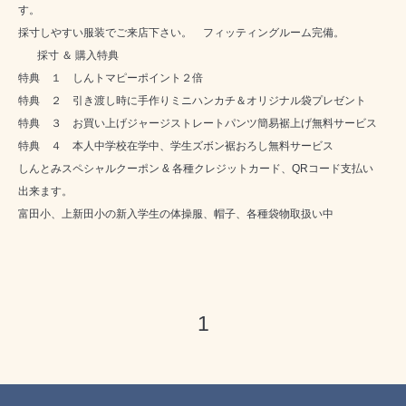
す。
採寸しやすい服装でご来店下さい。 フィッティングルーム完備。
採寸 ＆ 購入特典
特典 １ しんトマピーポイント２倍
特典 ２ 引き渡し時に手作りミニハンカチ＆オリジナル袋プレゼント
特典 ３ お買い上げジャージストレートパンツ簡易裾上げ無料サービス
特典 ４ 本人中学校在学中、学生ズボン裾おろし無料サービス
しんとみスペシャルクーポン & 各種クレジットカード、QRコード支払い
出来ます。
富田小、上新田小の新入学生の体操服、帽子、各種袋物取扱い中
1