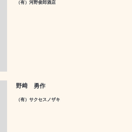
（有）河野俊郎酒店
野﨑 勇作
（有）サクセスノザキ