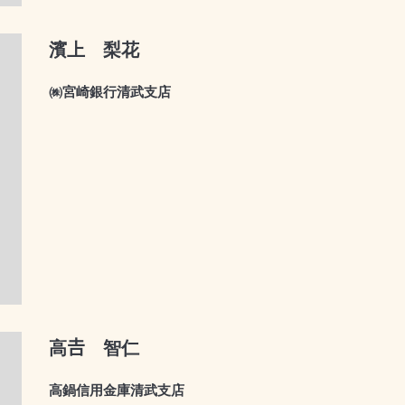
濱上 梨花
㈱宮崎銀行清武支店
高𠮷 智仁
高鍋信用金庫清武支店