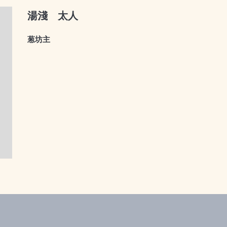
湯淺 太人
葱坊主