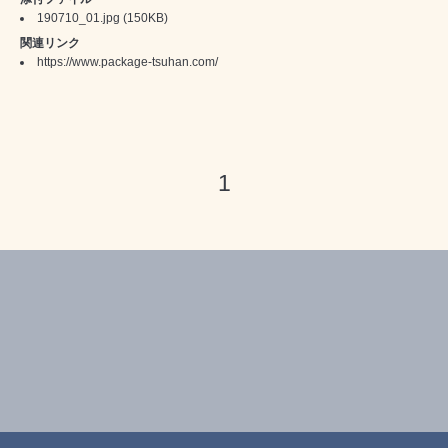
190710_01.jpg
(150KB)
関連リンク
https://www.package-tsuhan.com/
1