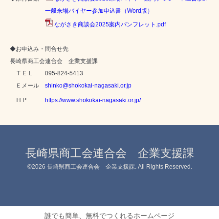
一般来場バイヤー参加申込書（
Word
版）
ながさき商談会2025案内パンフレット.pdf
◆お申込み・問合せ先
長崎県商工会連合会 企業支援課
ＴＥＬ
095-824-5413
Ｅメール
shinko@shokokai-nagasaki.or.jp
ＨＰ
https://www.shokokai-nagasaki.or.jp/
長崎県商工会連合会 企業支援課
©2026
長崎県商工会連合会 企業支援課
. All Rights Reserved.
誰でも簡単、無料でつくれるホームページ