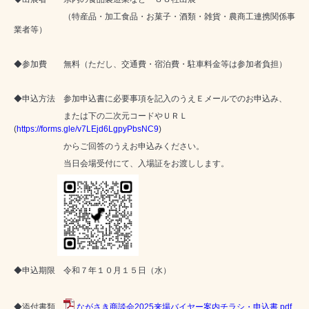
（特産品・加工食品・お菓子・酒類・雑貨・農商工連携関係事
業者等）
◆参加費 無料（ただし、交通費・宿泊費・駐車料金等は参加者負担）
◆申込方法 参加申込書に必要事項を記入のうえＥメールでのお申込み、
または下の二次元コードやＵＲＬ
(
https://forms.gle/v7LEjd6LgpyPbsNC9
)
からご回答のうえお申込みください。
当日会場受付にて、入場証をお渡しします。
◆申込期限 令和７年１０月１５日（水）
◆添付書類
ながさき商談会2025来場バイヤー案内チラシ・申込書.pdf