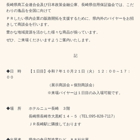
長崎県商工会連合会及び日本政策金融公庫、長崎県信用保証協会では、こだ
わりの逸品を全国に向けて
ＰＲしたい県内企業の販路開拓を支援するために、県内外のバイヤーをお招
きして商談会を行います。
豊かな地域資源を活かした様々な商品が揃っています。
ぜひ、ご来場くださいますようご案内いたします。
記
◆日 時 【１日目】令和７年１０月２１日（火） １２：００～１７：
００
（展示商談会＋個別商談会）
※来場バイヤーは１日目のみ入場可能です。
◆場 所 ホテルニュー長崎 ３階
長崎県長崎市大黒町１４－５（
TEL:095-828-7117
）
ＪＲ長崎駅に隣接しております
◆出展者 県内の食品製造業など ８８社出展