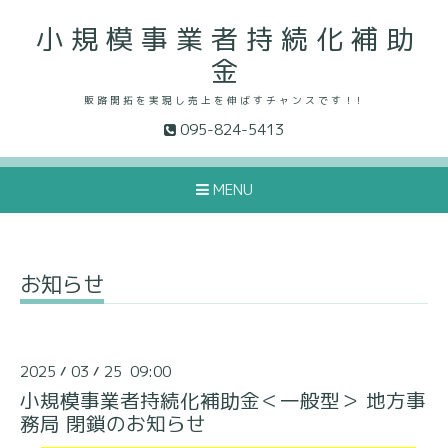
小 規 模 事 業 者 持 続 化 補 助
金
販 路 開 拓 を 実 現 し 売 上 を 伸 ば す チ ャ ン ス で す ！！
095-824-5413
MENU
お知らせ
2025
03
25 09:00
/
/
小規模事業者持続化補助金＜一般型＞ 地方事
務局 閉鎖のお知らせ