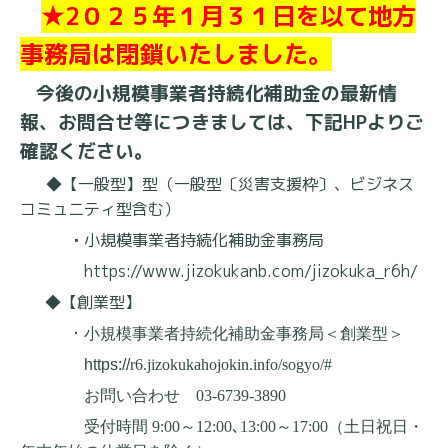
★2０２５年１月３１日を以て地方
事務局は閉鎖いたしました。
今後の小規模事業者持続化補助金の最新情
報、お問合せ等
につきましては、下記
HP
よりご
確認ください。
◆【一般型】型（一般型〔災害支援枠〕、ビジネス
コミュニティ型含む）
・
小規模事業者持続化補助金事務局
https://
www.jizokukanb.com/jizokuka_r6h/
◆【創業型】
・
小規模事業者持続化補助金事務局＜創業型＞
https://
r6.jizokukahojokin.info/sogyo/#
お問い合わせ 03-6739-3890
受付時間
9:00
～
12:00
､
13:00
～
17:00（土日祝日・