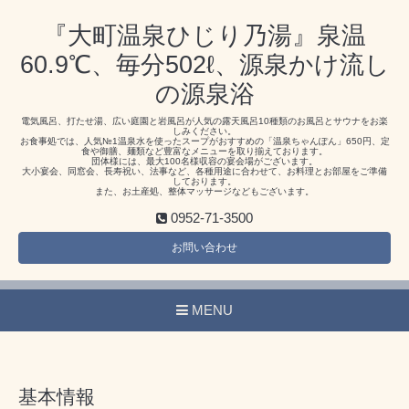
『大町温泉ひじり乃湯』泉温
60.9℃、毎分502ℓ、源泉かけ流し
の源泉浴
電気風呂、打たせ湯、広い庭園と岩風呂が人気の露天風呂10種類のお風呂とサウナをお楽
しみください。
お食事処では、人気№1温泉水を使ったスープがおすすめの「温泉ちゃんぽん」650円、定
食や御膳、麺類など豊富なメニューを取り揃えております。
団体様には、最大100名様収容の宴会場がございます。
大小宴会、同窓会、長寿祝い、法事など、各種用途に合わせて、お料理とお部屋をご準備
しております。
また、お土産処、整体マッサージなどもございます。
0952-71-3500
お問い合わせ
MENU
基本情報