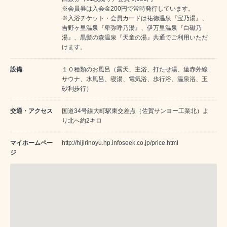
※会員券は入会金200円で常時発行しています。
※入浴チケット・会員カードは祐徳温泉『宝乃湯』、
吉野ヶ里温泉『卑弥呼乃湯』、伊万里温泉『白磁乃
湯』、黒髪の森温泉『天童の湯』共通でご利用いただ
けます。
設備
１０種類のお風呂（露天、主浴、打たせ湯、遠赤外線
サウナ、水風呂、寝湯、電気浴、歩行浴、温泉浴、玉
砂利歩行）
交通・アクセス
国道34号線大町駅東交差点（佐賀サンヨー工業北）よ
り北へ約2キロ
マイホームペー
http://hijirinoyu.hp.infoseek.co.jp/price.html
ジ