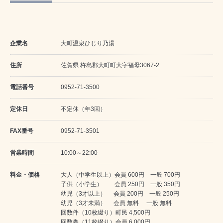
企業名
大町温泉ひじり乃湯
住所
佐賀県 杵島郡大町町大字福母3067-2
電話番号
0952-71-3500
定休日
不定休（年3回）
FAX番号
0952-71-3501
営業時間
10:00～22:00
料金・価格
大人（中学生以上）会員 600円 一般 700円
子供（小学生） 会員 250円 一般 350円
幼児（3才以上） 会員 200円 一般 250円
幼児（3才未満） 会員 無料 一般 無料
回数件（10枚綴り）町民 4,500円
回数券（11枚綴り）会員 6,000円