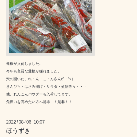
蓮根が入荷しました。
今年も良質な蓮根が採れました。
穴の開いた、れ・ん・こ・んさん(^・^♪）
きんぴら・はさみ揚げ・サラダ・煮物等々・・・
他、れんこんパウダーも入荷してます。
免疫力を高めたい方へ是非！！是非！！
2022
08
06 10:07
/
/
ほうずき