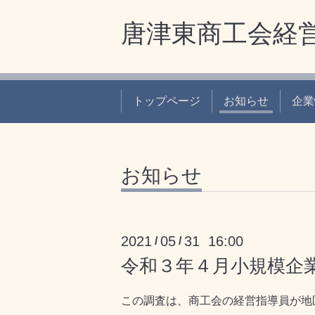
唐津東商工会経
トップページ
お知らせ
企業
お知らせ
2021
05
31 16:00
/
/
令和３年４月小規模企
この調査は、商工会の経営指導員が地