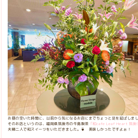
お昼の空いた時間に、以前から気になるお店にまでちょっと足を延ばしま
そのお店というのは、福岡県筑後市の牛島製茶
「和cafe Leaf Heart
夫婦二人で和スイーツをいただきました。🍵 美味しかったですよぉ！