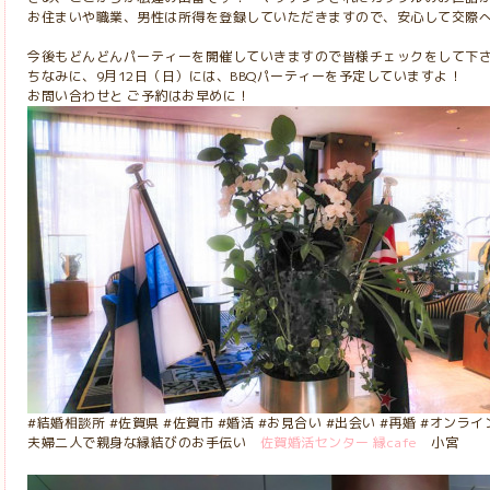
お住まいや職業、男性は所得を登録していただきますので、安心して交際へ
今後もどんどんパーティーを開催していきますので皆様チェックをして下さいね
ちなみに、9月12日（日）には、BBQパーティーを予定していますよ！
お問い合わせと ご予約はお早めに！
#結婚相談所 #佐賀県 #佐賀市 #婚活 #お見合い #出会い #再婚 #オンラ
夫婦二人で親身な縁結びのお手伝い
佐賀婚活センター 縁cafe
小宮