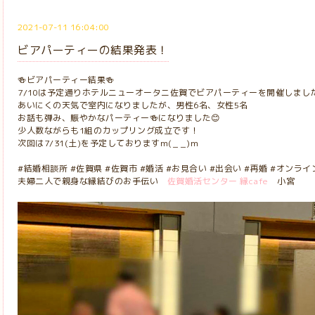
2021-07-11 16:04:00
ビアパーティーの結果発表！
🍻ビアパーティー結果🍻
7/10は予定通りホテルニューオータニ佐賀でビアパーティーを開催しまし
あいにくの天気で室内になりましたが、男性6名、女性5名
お話も弾み、賑やかなパーティー🍻になりました😊
少人数ながらも1組のカップリング成立です！
次回は7/31(土)を予定しておりますm(_ _)m
#結婚相談所 #佐賀県 #佐賀市 #婚活 #お見合い #出会い #再婚 #オンラ
夫婦二人で親身な縁結びのお手伝い
佐賀婚活センター 縁cafe
小宮