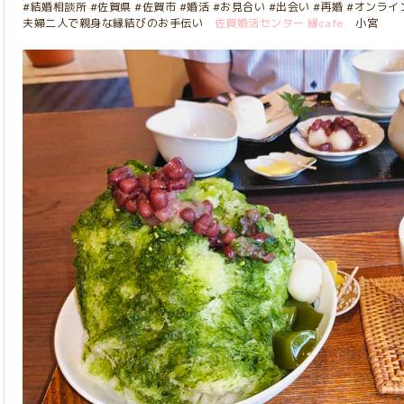
#結婚相談所 #佐賀県 #佐賀市 #婚活 #お見合い #出会い #再婚 #オンラ
夫婦二人で親身な縁結びのお手伝い
佐賀婚活センター 縁cafe
小宮