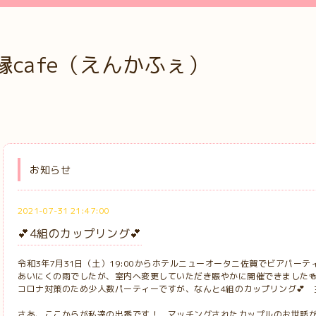
cafe（えんかふぇ）
お知らせ
2021-07-31 21:47:00
💕4組のカップリング💕
令和3年7月31日（土）19:00からホテルニューオータニ佐賀でビアパーテ
あいにくの雨でしたが、室内へ変更していただき賑やかに開催できました
コロナ対策のため少人数パーティーですが、なんと4組のカップリング💕 主
さあ、ここからが私達の出番です！ マッチングされたカップルのお世話