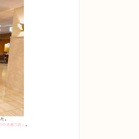
した。
 筑後けやき通り店」
。