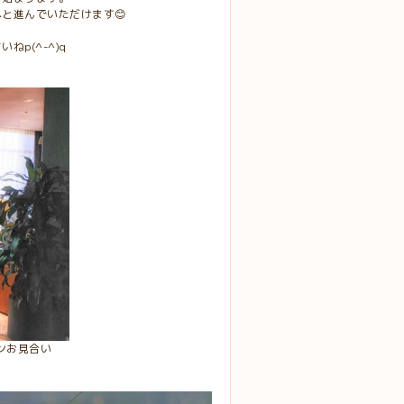
と進んでいただけます😊
p(^-^)q
インお見合い