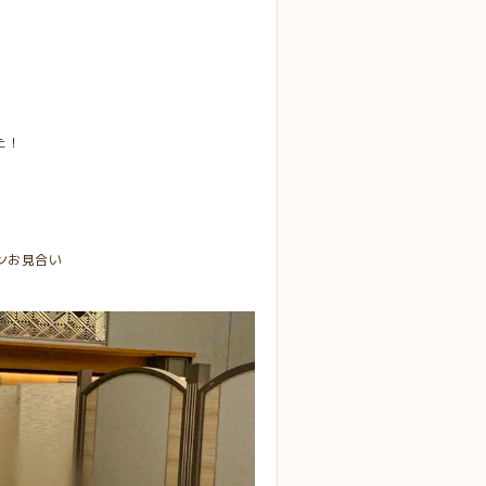
た！
インお見合い