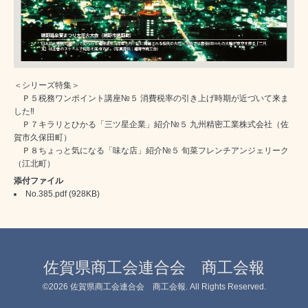
＜シリーズ特集＞
Ｐ５税務ワンポイント講座№５ 消費税率の引き上げ時期が近づいて来ま
した‼
Ｐ７キラリとひかる「三ツ星企業」紹介№５ 九州精密工業株式会社（佐
賀市久保田町）
Ｐ８ちょっと気になる「味な店」紹介№５ 旬菜フレンチアンジェリーク
（江北町）
添付ファイル
No.385.pdf
(928KB)
佐賀県商工会連合会 商工会報
©2026
佐賀県商工会連合会 商工会報
. All Rights Reserved.