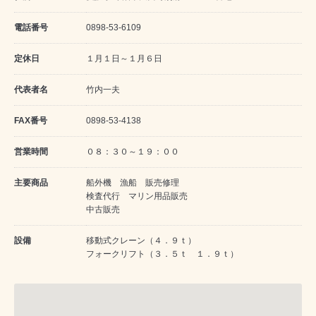
電話番号
0898-53-6109
定休日
１月１日～１月６日
代表者名
竹内一夫
FAX番号
0898-53-4138
営業時間
０８：３０～１９：００
主要商品
船外機 漁船 販売修理
検査代行 マリン用品販売
中古販売
設備
移動式クレーン（４．９ｔ）
フォークリフト（３．５ｔ １．９ｔ）