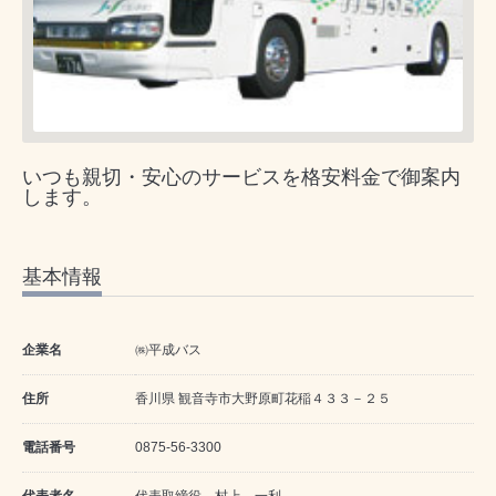
いつも親切・安心のサービスを格安料金で御案内
します。
基本情報
企業名
㈱平成バス
住所
香川県 観音寺市大野原町花稲４３３－２５
電話番号
0875-56-3300