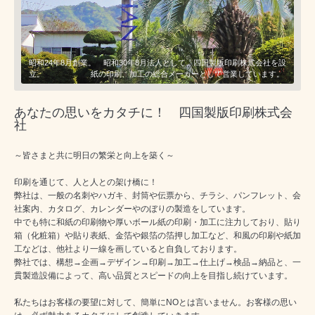
昭和24年8月創業。 昭和30年8月法人として、四国製版印刷株式会社を設
立。 紙の印刷、加工の総合メーカーとして営業しています。
あなたの思いをカタチに！ 四国製版印刷株式会
社
～皆さまと共に明日の繁栄と向上を築く～
印刷を通じて、人と人との架け橋に！
弊社は、一般の名刺やハガキ、封筒や伝票から、チラシ、パンフレット、会
社案内、カタログ、カレンダーやのぼりの製造をしています。
中でも特に和紙の印刷物や厚いボール紙の印刷・加工に注力しており、貼り
箱（化粧箱）や貼り表紙、金箔や銀箔の箔押し加工など、和風の印刷や紙加
工などは、他社より一線を画していると自負しております。
弊社では、構想→企画→デザイン→印刷→加工→仕上げ→検品→納品と、一
貫製造設備によって、高い品質とスピードの向上を目指し続けています。
私たちはお客様の要望に対して、簡単にNOとは言いません。お客様の思い