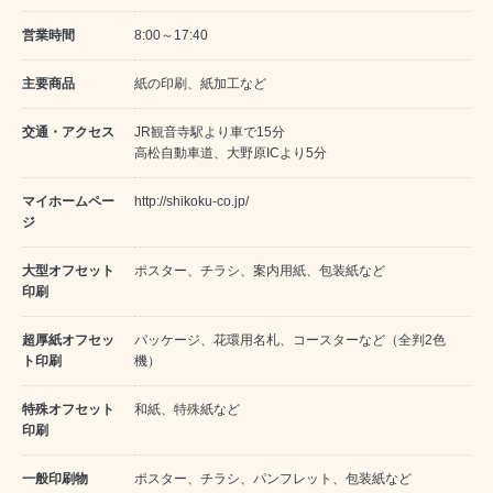
営業時間
8:00～17:40
主要商品
紙の印刷、紙加工など
交通・アクセス
JR観音寺駅より車で15分
高松自動車道、大野原ICより5分
マイホームペー
http://shikoku-co.jp/
ジ
大型オフセット
ポスター、チラシ、案内用紙、包装紙など
印刷
超厚紙オフセッ
パッケージ、花環用名札、コースターなど（全判2色
ト印刷
機）
特殊オフセット
和紙、特殊紙など
印刷
一般印刷物
ポスター、チラシ、パンフレット、包装紙など