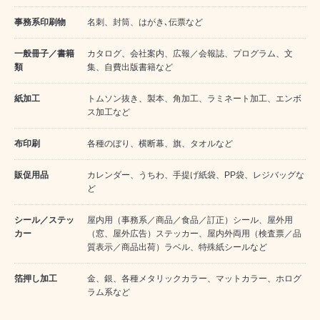
事務系印刷物
名刺、封筒、はがき､伝票など
一般冊子／書籍
カタログ、会社案内、広報／会報誌、プログラム、文
類
集、自費出版書籍など
紙加工
トムソン抜き、製本、角加工、ラミネート加工、エンボ
ス加工など
布印刷
各種のぼり、横断幕、旗、タオルなど
販促用品
カレンダー、うちわ、手提げ紙袋、PP袋、レジバッグな
ど
シール／ステッ
屋内用（事務系／商品／食品／訂正）シール、屋外用
カー
（窓、屋外広告）ステッカー、屋内外両用（検査票／品
質表示／商品出荷）ラベル、特殊紙シールなど
箔押し加工
金、銀、各種メタリックカラー、マットカラー、ホログ
ラム系など