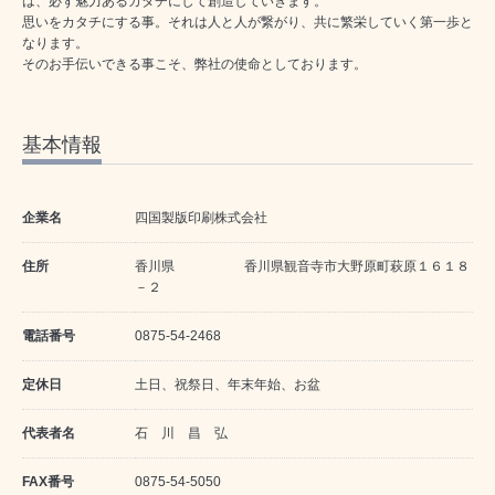
は、必ず魅力あるカタチにして創造していきます。
思いをカタチにする事。それは人と人が繋がり、共に繁栄していく第一歩と
なります。
そのお手伝いできる事こそ、弊社の使命としております。
基本情報
企業名
四国製版印刷株式会社
住所
香川県 香川県観音寺市大野原町萩原１６１８
－２
電話番号
0875-54-2468
定休日
土日、祝祭日、年末年始、お盆
代表者名
石 川 昌 弘
FAX番号
0875-54-5050