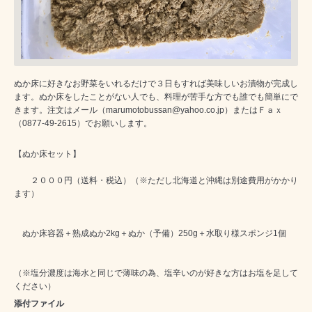
ぬか床に好きなお野菜をいれるだけで３日もすれば美味しいお漬物が完成し
ます。ぬか床をしたことがない人でも、料理が苦手な方でも誰でも簡単にで
きます。注文はメール（marumotobussan@yahoo.co.jp）またはＦａｘ
（0877-49-2615）でお願いします。
【ぬか床セット】
２０００円（送料・税込）（※ただし北海道と沖縄は別途費用がかかり
ます）
ぬか床容器＋熟成ぬか2kg＋ぬか（予備）250g＋水取り様スポンジ1個
（※塩分濃度は海水と同じで薄味の為、塩辛いのが好きな方はお塩を足して
ください）
添付ファイル