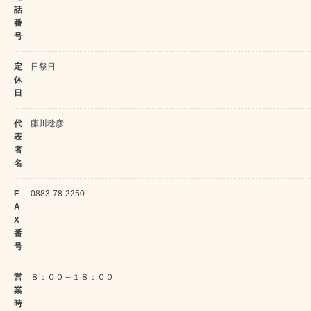
話
番
号
定
日祭日
休
日
代
藤川稔彦
表
者
名
F
0883-78-2250
A
X
番
号
営
８：００～１８：００
業
時