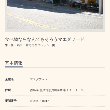
食べ物ならなんでもそろうマエダフード
牛・豚・鶏肉・全て国産フレッシュ肉
基本情報
企業名
マエダフ－ド
住所
徳島県 那賀郡那賀町延野字王子６１－２
電話番号
08846-2-0012