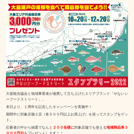
大畠観光協会と地域事業者が連携して立ち上げたエリアブランド「やないシ
ーフードストリート」。
本日より、１周年を記念したキャンペーンを実施中！
期間中に対象店舗２店（各５００円以上お買上げ）を巡ってスタンプをゲッ
ト。
応募者の中から抽選でなんと
２
００名様に
対象店舗でも使える
地域商品券３
０００円
分
をプレゼントします！！