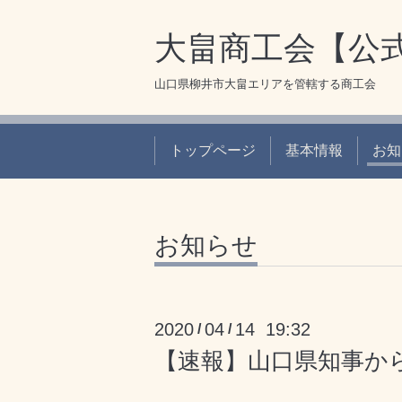
大畠商工会【公
山口県柳井市大畠エリアを管轄する商工会
トップページ
基本情報
お知
お知らせ
2020
04
14 19:32
/
/
【速報】山口県知事か