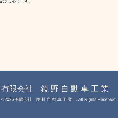
交渉に応じます。
有限会社 鏡 野 自 動 車 工 業
©2026
有限会社 鏡 野 自 動 車 工 業
. All Rights Reserved.