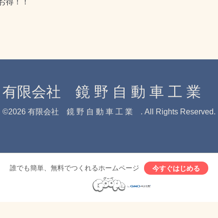
お得！！
有限会社 鏡 野 自 動 車 工 業
©2026
有限会社 鏡 野 自 動 車 工 業
. All Rights Reserved.
誰でも簡単、無料でつくれるホームページ
今すぐはじめる