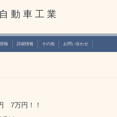
自 動 車 工 業
情報
詳細情報
その他
お問い合わせ
円 7万円！！