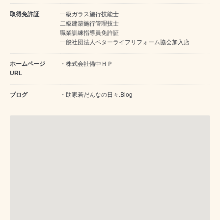
取得免許証
一級ガラス施行技能士
二級建築施行管理技士
職業訓練指導員免許証
一般社団法人ベターライフリフォーム協会加入店
ホームページ
・
株式会社備中ＨＰ
URL
ブログ
・
助家若だんなの日々.Blog