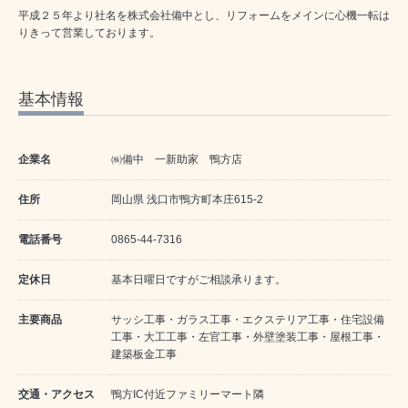
平成２５年より社名を株式会社備中とし、リフォームをメインに心機一転は
りきって営業しております。
基本情報
企業名
㈱備中 一新助家 鴨方店
住所
岡山県 浅口市鴨方町本庄615-2
電話番号
0865-44-7316
定休日
基本日曜日ですがご相談承ります。
主要商品
サッシ工事・ガラス工事・エクステリア工事・住宅設備
工事・大工工事・左官工事・外壁塗装工事・屋根工事・
建築板金工事
交通・アクセス
鴨方IC付近ファミリーマート隣