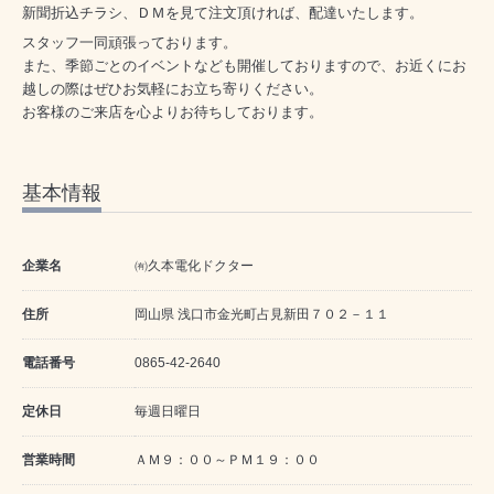
新聞折込チラシ、ＤＭを見て注文頂ければ、配達いたします。
スタッフ一同頑張っております。
また、季節ごとのイベントなども開催しておりますので、お近くにお
越しの際はぜひお気軽にお立ち寄りください。
お客様のご来店を心よりお待ちしております。
基本情報
企業名
㈲久本電化ドクター
住所
岡山県 浅口市金光町占見新田７０２－１１
電話番号
0865-42-2640
定休日
毎週日曜日
営業時間
ＡＭ９：００～ＰＭ１９：００